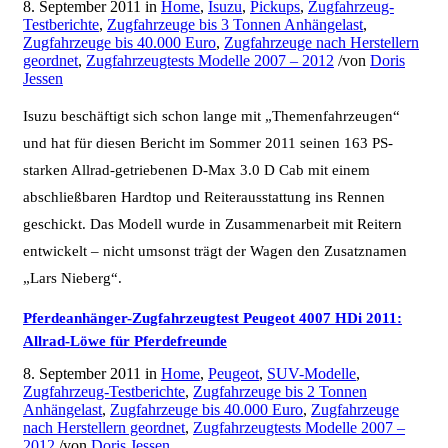
8. September 2011
in
Home
,
Isuzu
,
Pickups
,
Zugfahrzeug-
Testberichte
,
Zugfahrzeuge bis 3 Tonnen Anhängelast
,
Zugfahrzeuge bis 40.000 Euro
,
Zugfahrzeuge nach Herstellern
geordnet
,
Zugfahrzeugtests Modelle 2007 – 2012
/
von
Doris
Jessen
Isuzu beschäftigt sich schon lange mit „Themenfahrzeugen“
und hat für diesen Bericht im Sommer 2011 seinen 163 PS-
starken Allrad-getriebenen D-Max 3.0 D Cab mit einem
abschließbaren Hardtop und Reiterausstattung ins Rennen
geschickt. Das Modell wurde in Zusammenarbeit mit Reitern
entwickelt – nicht umsonst trägt der Wagen den Zusatznamen
„Lars Nieberg“.
Pferdeanhänger-Zugfahrzeugtest Peugeot 4007 HDi 2011:
Allrad-Löwe für Pferdefreunde
8. September 2011
in
Home
,
Peugeot
,
SUV-Modelle
,
Zugfahrzeug-Testberichte
,
Zugfahrzeuge bis 2 Tonnen
Anhängelast
,
Zugfahrzeuge bis 40.000 Euro
,
Zugfahrzeuge
nach Herstellern geordnet
,
Zugfahrzeugtests Modelle 2007 –
2012
/
von
Doris Jessen