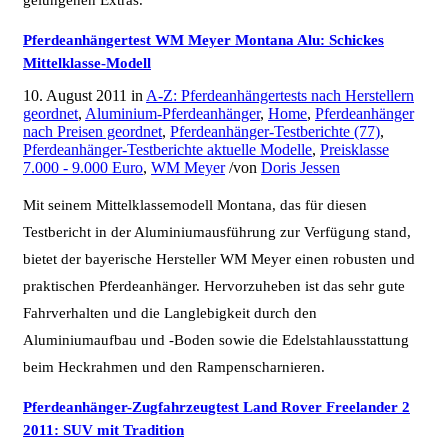
Pferdeanhängertest WM Meyer Montana Alu: Schickes
Mittelklasse-Modell
10. August 2011
in
A-Z: Pferdeanhängertests nach Herstellern
geordnet
,
Aluminium-Pferdeanhänger
,
Home
,
Pferdeanhänger
nach Preisen geordnet
,
Pferdeanhänger-Testberichte (77)
,
Pferdeanhänger-Testberichte aktuelle Modelle
,
Preisklasse
7.000 - 9.000 Euro
,
WM Meyer
/
von
Doris Jessen
Mit seinem Mittelklassemodell Montana, das für diesen
Testbericht in der Aluminiumausführung zur Verfügung stand,
bietet der bayerische Hersteller WM Meyer einen robusten und
praktischen Pferdeanhänger. Hervorzuheben ist das sehr gute
Fahrverhalten und die Langlebigkeit durch den
Aluminiumaufbau und -Boden sowie die Edelstahlausstattung
beim Heckrahmen und den Rampenscharnieren.
Pferdeanhänger-Zugfahrzeugtest Land Rover Freelander 2
2011: SUV mit Tradition