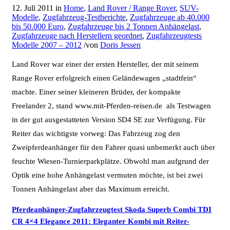
12. Juli 2011
in
Home
,
Land Rover / Range Rover
,
SUV-
Modelle
,
Zugfahrzeug-Testberichte
,
Zugfahrzeuge ab 40.000
bis 50.000 Euro
,
Zugfahrzeuge bis 2 Tonnen Anhängelast
,
Zugfahrzeuge nach Herstellern geordnet
,
Zugfahrzeugtests
Modelle 2007 – 2012
/
von
Doris Jessen
Land Rover war einer der ersten Hersteller, der mit seinem
Range Rover erfolgreich einen Geländewagen „stadtfein“
machte. Einer seiner kleineren Brüder, der kompakte
Freelander 2, stand www.mit-Pferden-reisen.de als Testwagen
in der gut ausgestatteten Version SD4 SE zur Verfügung. Für
Reiter das wichtigste vorweg: Das Fahrzeug zog den
Zweipferdeanhänger für den Fahrer quasi unbemerkt auch über
feuchte Wiesen-Turnierparkplätze. Obwohl man aufgrund der
Optik eine hohe Anhängelast vermuten möchte, ist bei zwei
Tonnen Anhängelast aber das Maximum erreicht.
Pferdeanhänger-Zugfahrzeugtest Skoda Superb Combi TDI
CR 4×4 Elegance 2011: Eleganter Kombi mit Reiter-