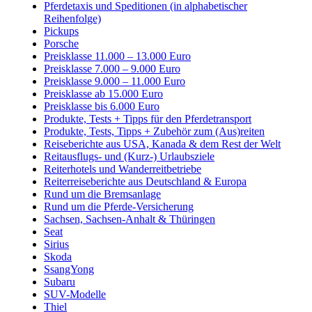
Pferdetaxis und Speditionen (in alphabetischer
Reihenfolge)
Pickups
Porsche
Preisklasse 11.000 – 13.000 Euro
Preisklasse 7.000 – 9.000 Euro
Preisklasse 9.000 – 11.000 Euro
Preisklasse ab 15.000 Euro
Preisklasse bis 6.000 Euro
Produkte, Tests + Tipps für den Pferdetransport
Produkte, Tests, Tipps + Zubehör zum (Aus)reiten
Reiseberichte aus USA, Kanada & dem Rest der Welt
Reitausflugs- und (Kurz-) Urlaubsziele
Reiterhotels und Wanderreitbetriebe
Reiterreiseberichte aus Deutschland & Europa
Rund um die Bremsanlage
Rund um die Pferde-Versicherung
Sachsen, Sachsen-Anhalt & Thüringen
Seat
Sirius
Skoda
SsangYong
Subaru
SUV-Modelle
Thiel