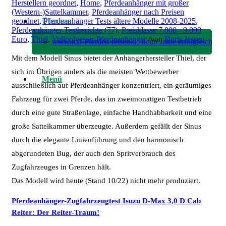
Herstellern geordnet
,
Home
,
Pferdeanhänger mit großer
(Western-)Sattelkammer
,
Pferdeanhänger nach Preisen
Über uns
geordnet
,
Pferdeanhänger Tests ältere Modelle 2008-2025
,
Pferdeanhänger-Testberichte (77)
,
Preisklasse 7.000 - 9.000
Euro
,
Thiel
,
Vollpolyester-Pferdeanhänger
/
von
Doris Jessen
www.mit-Pferden-reisen.de neun Jahre erfolgreich!
Mit dem Modell Sinus bietet der Anhängerhersteller Thiel, der
sich im Übrigen anders als die meisten Wettbewerber
Menü
ausschließlich auf Pferdeanhänger konzentriert, ein geräumiges
Fahrzeug für zwei Pferde, das im zweimonatigen Testbetrieb
durch eine gute Straßenlage, einfache Handhabbarkeit und eine
große Sattelkammer überzeugte. Außerdem gefällt der Sinus
durch die elegante Linienführung und den harmonisch
abgerundeten Bug, der auch den Spritverbrauch des
Zugfahrzeuges in Grenzen hält.
Das Modell wird heute (Stand 10/22) nicht mehr produziert.
Pferdeanhänger-Zugfahrzeugtest Isuzu D-Max 3,0 D Cab
Reiter: Der Reiter-Traum!