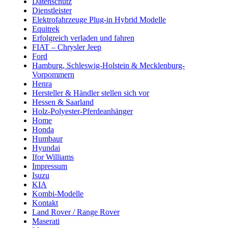
Datenschutz
Dienstleister
Elektrofahrzeuge Plug-in Hybrid Modelle
Equitrek
Erfolgreich verladen und fahren
FIAT – Chrysler Jeep
Ford
Hamburg, Schleswig-Holstein & Mecklenburg-
Vorpommern
Henra
Hersteller & Händler stellen sich vor
Hessen & Saarland
Holz-Polyester-Pferdeanhänger
Home
Honda
Humbaur
Hyundai
Ifor Williams
Impressum
Isuzu
KIA
Kombi-Modelle
Kontakt
Land Rover / Range Rover
Maserati