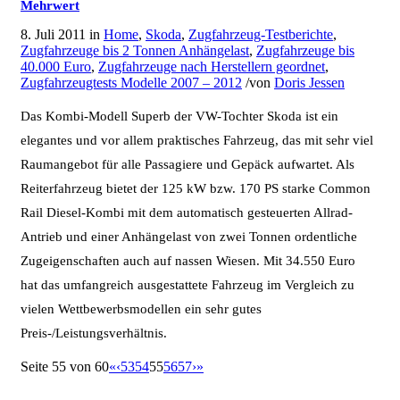
Mehrwert
8. Juli 2011
in
Home
,
Skoda
,
Zugfahrzeug-Testberichte
,
Zugfahrzeuge bis 2 Tonnen Anhängelast
,
Zugfahrzeuge bis
40.000 Euro
,
Zugfahrzeuge nach Herstellern geordnet
,
Zugfahrzeugtests Modelle 2007 – 2012
/
von
Doris Jessen
Das Kombi-Modell Superb der VW-Tochter Skoda ist ein
elegantes und vor allem praktisches Fahrzeug, das mit sehr viel
Raumangebot für alle Passagiere und Gepäck aufwartet. Als
Reiterfahrzeug bietet der 125 kW bzw. 170 PS starke Common
Rail Diesel-Kombi mit dem automatisch gesteuerten Allrad-
Antrieb und einer Anhängelast von zwei Tonnen ordentliche
Zugeigenschaften auch auf nassen Wiesen. Mit 34.550 Euro
hat das umfangreich ausgestattete Fahrzeug im Vergleich zu
vielen Wettbewerbsmodellen ein sehr gutes
Preis-/Leistungsverhältnis.
Seite 55 von 60
«
‹
53
54
55
56
57
›
»