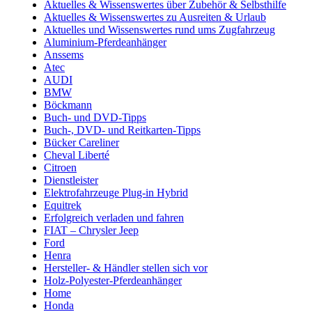
Aktuelles & Wissenswertes über Zubehör & Selbsthilfe
Aktuelles & Wissenswertes zu Ausreiten & Urlaub
Aktuelles und Wissenswertes rund ums Zugfahrzeug
Aluminium-Pferdeanhänger
Anssems
Atec
AUDI
BMW
Böckmann
Buch- und DVD-Tipps
Buch-, DVD- und Reitkarten-Tipps
Bücker Careliner
Cheval Liberté
Citroen
Dienstleister
Elektrofahrzeuge Plug-in Hybrid
Equitrek
Erfolgreich verladen und fahren
FIAT – Chrysler Jeep
Ford
Henra
Hersteller- & Händler stellen sich vor
Holz-Polyester-Pferdeanhänger
Home
Honda