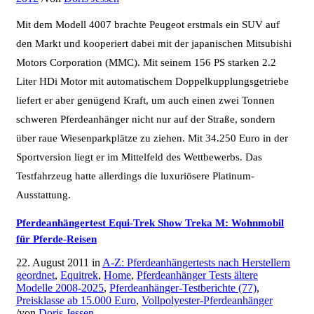
Mit dem Modell 4007 brachte Peugeot erstmals ein SUV auf
den Markt und kooperiert dabei mit der japanischen Mitsubishi
Motors Corporation (MMC). Mit seinem 156 PS starken 2.2
Liter HDi Motor mit automatischem Doppelkupplungsgetriebe
liefert er aber genügend Kraft, um auch einen zwei Tonnen
schweren Pferdeanhänger nicht nur auf der Straße, sondern
über raue Wiesenparkplätze zu ziehen. Mit 34.250 Euro in der
Sportversion liegt er im Mittelfeld des Wettbewerbs. Das
Testfahrzeug hatte allerdings die luxuriösere Platinum-
Ausstattung.
Pferdeanhängertest Equi-Trek Show Treka M: Wohnmobil
für Pferde-Reisen
22. August 2011
in
A-Z: Pferdeanhängertests nach Herstellern
geordnet
,
Equitrek
,
Home
,
Pferdeanhänger Tests ältere
Modelle 2008-2025
,
Pferdeanhänger-Testberichte (77)
,
Preisklasse ab 15.000 Euro
,
Vollpolyester-Pferdeanhänger
/
von
Doris Jessen