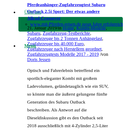
Pferdeanhänger-Zugfahrzeugtest Subaru
Outback 2.5i Sport: Der etwas andere
Über uns
Allrad-Crossover
www.mit-Pferden-reisen.de neun Jahre erfolgreich!
21. Januar 2019
/
in
Home
,
Kombi-Modelle
,
Subaru
,
Zugfahrzeug-Testberichte
,
Zugfahrzeuge bis 2 Tonnen Anhängelast
,
Zugfahrzeuge bis 40.000 Euro
,
Menü
Zugfahrzeuge nach Herstellern geordnet
,
Zugfahrzeugtests Modelle 2017 - 2019
/
von
Doris Jessen
Optisch und Fahrerlebnis betreffend ein
sportlich-eleganter Kombi mit großem
Ladevolumen, geländetauglich wie ein SUV,
so könnte man die äußerst gelungene fünfte
Generation des Subaru Outback
beschreiben. Als Antwort auf die
Dieseldiskussion gibt es den Outback seit
2018 ausschließlich mit 4-Zylinder 2,5-Liter