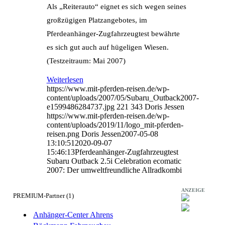
Als „Reiterauto“ eignet es sich wegen seines
großzügigen Platzangebotes, im
Pferdeanhänger-Zugfahrzeugtest bewährte
es sich gut auch auf hügeligen Wiesen.
(Testzeitraum: Mai 2007)
Weiterlesen
https://www.mit-pferden-reisen.de/wp-
content/uploads/2007/05/Subaru_Outback2007-
e1599486284737.jpg
221
343
Doris Jessen
https://www.mit-pferden-reisen.de/wp-
content/uploads/2019/11/logo_mit-pferden-
reisen.png
Doris Jessen
2007-05-08
13:10:51
2020-09-07
15:46:13
Pferdeanhänger-Zugfahrzeugtest
Subaru Outback 2.5i Celebration ecomatic
2007: Der umweltfreundliche Allradkombi
ANZEIGE
PREMIUM-Partner (1)
Anhänger-Center Ahrens