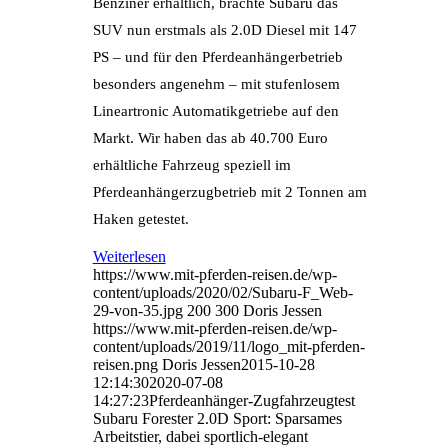
Benziner erhältlich, brachte Subaru das
SUV nun erstmals als 2.0D Diesel mit 147
PS – und für den Pferdeanhängerbetrieb
besonders angenehm – mit stufenlosem
Lineartronic Automatikgetriebe auf den
Markt. Wir haben das ab 40.700 Euro
erhältliche Fahrzeug speziell im
Pferdeanhängerzugbetrieb mit 2 Tonnen am
Haken getestet.
Weiterlesen
https://www.mit-pferden-reisen.de/wp-
content/uploads/2020/02/Subaru-F_Web-
29-von-35.jpg
200
300
Doris Jessen
https://www.mit-pferden-reisen.de/wp-
content/uploads/2019/11/logo_mit-pferden-
reisen.png
Doris Jessen
2015-10-28
12:14:30
2020-07-08
14:27:23
Pferdeanhänger-Zugfahrzeugtest
Subaru Forester 2.0D Sport: Sparsames
Arbeitstier, dabei sportlich-elegant