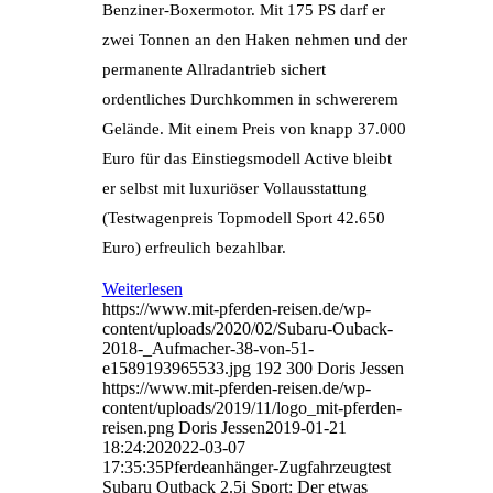
Benziner-Boxermotor. Mit 175 PS darf er
zwei Tonnen an den Haken nehmen und der
permanente Allradantrieb sichert
ordentliches Durchkommen in schwererem
Gelände. Mit einem Preis von knapp 37.000
Euro für das Einstiegsmodell Active bleibt
er selbst mit luxuriöser Vollausstattung
(Testwagenpreis Topmodell Sport 42.650
Euro) erfreulich bezahlbar.
Weiterlesen
https://www.mit-pferden-reisen.de/wp-
content/uploads/2020/02/Subaru-Ouback-
2018-_Aufmacher-38-von-51-
e1589193965533.jpg
192
300
Doris Jessen
https://www.mit-pferden-reisen.de/wp-
content/uploads/2019/11/logo_mit-pferden-
reisen.png
Doris Jessen
2019-01-21
18:24:20
2022-03-07
17:35:35
Pferdeanhänger-Zugfahrzeugtest
Subaru Outback 2.5i Sport: Der etwas