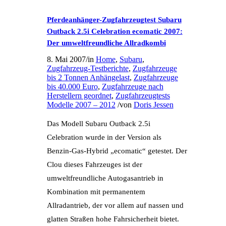
Pferdeanhänger-Zugfahrzeugtest Subaru
Outback 2.5i Celebration ecomatic 2007:
Der umweltfreundliche Allradkombi
8. Mai 2007
/
in
Home
,
Subaru
,
Zugfahrzeug-Testberichte
,
Zugfahrzeuge
bis 2 Tonnen Anhängelast
,
Zugfahrzeuge
bis 40.000 Euro
,
Zugfahrzeuge nach
Herstellern geordnet
,
Zugfahrzeugtests
Modelle 2007 – 2012
/
von
Doris Jessen
Das Modell Subaru Outback 2.5i
Celebration wurde in der Version als
Benzin-Gas-Hybrid „ecomatic“ getestet. Der
Clou dieses Fahrzeuges ist der
umweltfreundliche Autogasantrieb in
Kombination mit permanentem
Allradantrieb, der vor allem auf nassen und
glatten Straßen hohe Fahrsicherheit bietet.