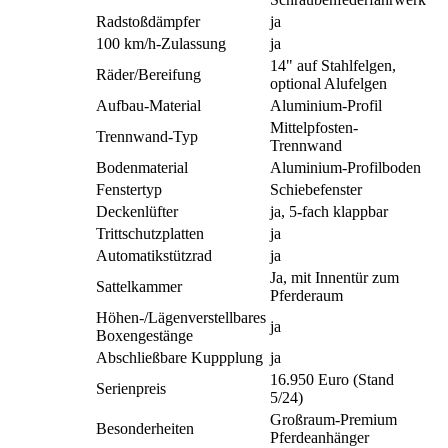
Radstoßdämpfer
ja
100 km/h-Zulassung
ja
14" auf Stahlfelgen,
Räder/Bereifung
optional Alufelgen
Aufbau-Material
Aluminium-Profil
Mittelpfosten-
Trennwand-Typ
Trennwand
Bodenmaterial
Aluminium-Profilboden
Fenstertyp
Schiebefenster
Deckenlüfter
ja, 5-fach klappbar
Trittschutzplatten
ja
Automatikstützrad
ja
Ja, mit Innentür zum
Sattelkammer
Pferderaum
Höhen-/Lägenverstellbares
ja
Boxengestänge
Abschließbare Kuppplung
ja
16.950 Euro (Stand
Serienpreis
5/24)
Großraum-Premium
Besonderheiten
Pferdeanhänger