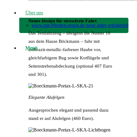
Über uns
Neues Design für stressfreie Fahrt
www.mit-Pferden-reisen.de neun Jahre erfolgreich!
Das Testfahrzeug – übrigens die Numer 18
aus dem Hause Böckmann – fuhr mit
Menü
anthrazit-metallic-farbener Haube vor,
gleichfarbigem Bug sowie Kotflügeln und
Seitenstrebenabdeckung (optional 407 Euro
und 301).
Elegante Alufelgen
Ausgesprochen elegant und passend dazu
stand er auf Alufelgen (460 Euro).