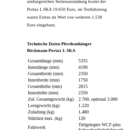
umfangreichen Serienausstattung kostet der
Portax L SKA 19.650 Euro, im Testfahrzeug
waren Extras im Wert von weiteren 1.538
Euro eingebaut.
Technische Daten Pferdeanhänger
Böckmann Portax L SKA
Gesamtlänge (mm)
5355
Innenlänge (mm)
4190
Gesamtbreite (mm)
2350
Innenbreite (mm)
1750
Gesamthöhe (mm)
2815
Innenhöhe (mm)
2350
Zul. Gesamtgewicht (kg)
2.700, optional 3.000
Leergewicht (kg)
1.220
Zuladung (kg)
1.480
Stützlast max. (kg)
120
Tiefgelegtes WCF-plus
Fahrwerk
Schraubenfederfahrwerk