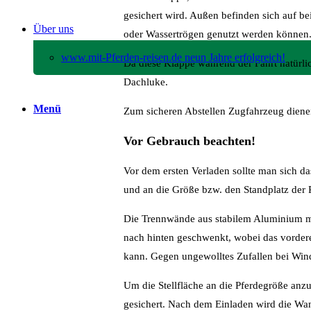
gesichert wird. Außen befinden sich auf b
Über uns
oder Wassertrögen genutzt werden können
www.mit-Pferden-reisen.de neun Jahre erfolgreich!
Da diese Klappe während der Fahrt natürlic
Dachluke.
Menü
Zum sicheren Abstellen Zugfahrzeug dienen
Vor Gebrauch beachten!
Vor dem ersten Verladen sollte man sich d
und an die Größe bzw. den Standplatz der 
Die Trennwände aus stabilem Aluminium m
nach hinten geschwenkt, wobei das vorder
kann. Gegen ungewolltes Zufallen bei Wi
Um die Stellfläche an die Pferdegröße an
gesichert. Nach dem Einladen wird die Wan