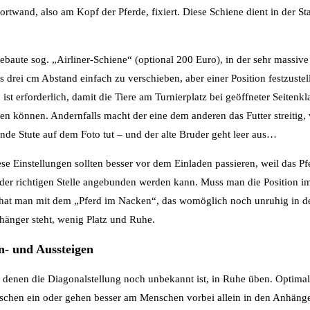
ortwand, also am Kopf der Pferde, fixiert. Diese Schiene dient in der S
gebaute sog. „Airliner-Schiene“ (optional 200 Euro), in der sehr massiv
 drei cm Abstand einfach zu verschieben, aber einer Position festzustel
st erforderlich, damit die Tiere am Turnierplatz bei geöffneter Seitenk
n können. Andernfalls macht der eine dem anderen das Futter streitig, w
nde Stute auf dem Foto tut – und der alte Bruder geht leer aus…
se Einstellungen sollten besser vor dem Einladen passieren, weil das Pf
der richtigen Stelle angebunden werden kann. Muss man die Position i
 hat man mit dem „Pferd im Nacken“, das womöglich noch unruhig in d
änger steht, wenig Platz und Ruhe.
n- und Aussteigen
, denen die Diagonalstellung noch unbekannt ist, in Ruhe üben. Optimal
chen ein oder gehen besser am Menschen vorbei allein in den Anhänger