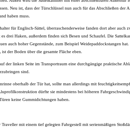
ienen. Außen wird die Sattelkammer mit einer abschließbaren Außentür is
ossen. Neu ist, dass der Türschlüssel nun auch für das Abschließen der
Hand haben muss.
halter für Englisch-Sättel, überraschenderweise fanden dort aber auch z
bt es drei Haken, außerdem finden sich Besen und Schaufel. Die Sattelka
m Stauen auch hoher Gegenstände, zum Beispiel Weidepaddockstangen hat.
, ist der Boden über die gesamte Fläche eben.
 auf der linken Seite im Transportraum eine durchgängige praktische Ab
rzubringen sind.
rinne oberhalb der Tür hat, sollte man allerdings mit feuchtigkeitsemp
luprofilkonstruktion dürfte sie mindestens bei höheren Fahrgeschwindi
e Türen keine Gummidichtungen haben.
r Traveller mit einem tief gelegten Fahrgestell mit serienmäßigen Stoßd