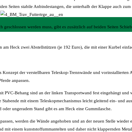
eiden Seiten stabile Anbindestangen, die unterhalb der Klappe auch zum
.
h geschlossen werden muss, gibt es zusätzlich auf beiden Seiten Schieb
 am Heck zwei Abstellstützen (je 192 Euro), die mit einer Kurbel einfa
as Konzept der verstellbaren Teleskop-Trennwände und vorinstallierten
Pferde anpassen.
it PVC-Behang sind an der linken Transportwand fest eingehängt und
e Stabende mit einem Teleskopmechanismus leicht gleitend ein- und a
nd oder ungeradem Stand gibt es am Heck eine Gummilasche.
zupassen, werden die Wände angehoben und an der neuen Stelle wieder 
d mit einem kunststoffummantelten und daher nicht klappernden Metall