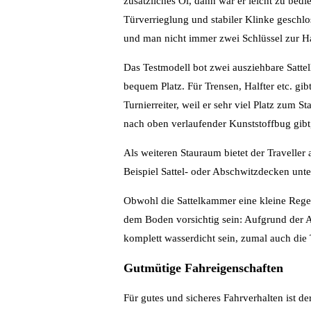
zusätzliches Öl, dann war er leicht zu bed
Türverrieglung und stabiler Klinke geschl
und man nicht immer zwei Schlüssel zur 
Das Testmodell bot zwei ausziehbare Sattel
bequem Platz. Für Trensen, Halfter etc. gi
Turnierreiter, weil er sehr viel Platz zu
nach oben verlaufender Kunststoffbug gibt
Als weiteren Stauraum bietet der Traveller
Beispiel Sattel- oder Abschwitzdecken unte
Obwohl die Sattelkammer eine kleine Regen
dem Boden vorsichtig sein: Aufgrund der A
komplett wasserdicht sein, zumal auch di
Gutmütige Fahreigenschaften
Für gutes und sicheres Fahrverhalten ist de