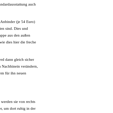
tandardausstattung auch
e Anbinder (je 54 Euro)
len sind. Dies und
lappe aus den außen
ie dies hier die freche
erd dann gleich sicher
m Nachhinein verändern,
em für ihn neuen
 werden sie von rechts
, um dort ruhig in der