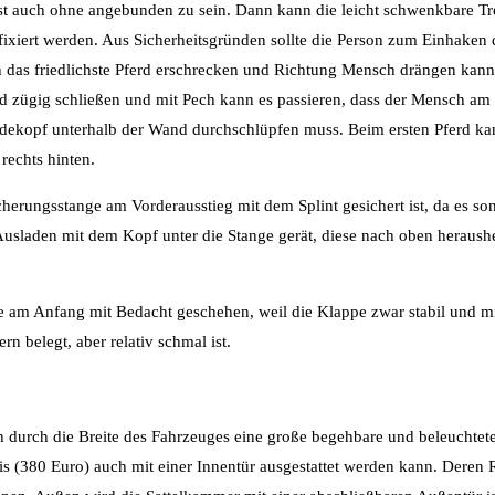
hst auch ohne angebunden zu sein. Dann kann die leicht schwenkbare
 fixiert werden. Aus Sicherheitsgründen sollte die Person zum Einhaken
h das friedlichste Pferd erschrecken und Richtung Mensch drängen kan
d zügig schließen und mit Pech kann es passieren, dass der Mensch am
dekopf unterhalb der Wand durchschlüpfen muss. Beim ersten Pferd kan
rechts hinten.
icherungsstange am Vorderausstieg mit dem Splint gesichert ist, da es son
 Ausladen mit dem Kopf unter die Stange gerät, diese nach oben heraus
e am Anfang mit Bedacht geschehen, weil die Klappe zwar stabil und m
 belegt, aber relativ schmal ist.
h durch die Breite des Fahrzeuges eine große begehbare und beleuchtet
s (380 Euro) auch mit einer Innentür ausgestattet werden kann. Deren 