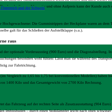
r Hand zu bedienen. Alternativ und ohne Aufpreis kann der Kunde auch 
 Österreich und der Schweiz
r für Hochgewachsene: Die Gummistrippen der Heckplane waren an dem T
elbe galt für das Schließen der Aufstellklappe (s.u.).
orne raus
d der optionale Vorderausstieg (900 Euro) und die Diagonalstellung. In L
suchungen besonders wohl fühlen: Lässt man sie während des Transport
chräg zur Fahrtrichtung.
(im Vergleich zu 1,65 bis 1,75 bei konventionellen Modellen) haben h
 von 1400 Kilo und das Gesamtgewicht von 2700 Kilo Rechnung.
et das Fahrzeug auf der rechten Seite als Zusatzausstattung (904 Euro)
ilen Imbissbuden – durch einen Stoßdämpfer leicht nach oben schwingt 