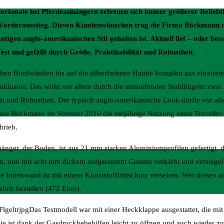
erkmale bei Pferdeanhängern erfreuen sich immer größerer Beliebth
 Vorderausstieg. Diesen Kundenwünschen trug die Firma Böckmann 
ntigen anglo-amerikanischen Stil gehalten ist. Aktuell lief – oder bes
t und gefällt durch Größe, Praktikabilität und Robustheit.
ohen Bordwänden bis auf die silberfarbene Haube komplett aus eloxier
nklusive. Das wirkt vor allem durch die umlaufenden Stahlbügeln zwar 
ät und Robustheit. Der typisch anglo-amerikanische Look dürfte vor all
, dass Böckmann im Sommer 2010 die einjährige Nutzung eines Traveller
hrieb.
änger, der Boden, ist aus 21 mm starken Aluminiumprofilen gefertigt, 
sind, und mit acht mm dickem aufgerautem Gummi verklebt und versiegelt
 Innenwand ist mit einem Kunststofftrittschutz versehen. Wer diesen au
lich bestellen (472 Euro).
Das Testmodell war mit einer Heckklappe ausgestattet, die mi
 Sie ist dank der Gasdruckhebehilfen leicht zu öffnen und auch wieder zu