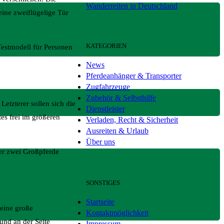
Wanderreiten in Deutschland
eine zweiflügelige Tür
KATEGORIEN
estmodell für Personen
News
Pferdeanhänger & Transporter
Zugfahrzeuge
Zubehör & Selbsthilfe
etzterer sollen sich die
Dienstleister
es frei im größeren
Verladen, Recht & Sicherheit
Ausreiten & Urlaub
Über uns
ier zwei Großpferde
SONSTIGES
Startseite
 eine große
Kontaktmöglichkeit
und an der Seite
Impressum