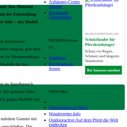
Anhänger-Center
Ahrens
eit: Das Material
Böckmann
mit der Entwicklung
Fahrzeugbau
ser fuhr – das Modell
PRODUKTEMPFEHLUNG
Schutzhaube für
PREMIUM-Partner
tem Aluminium-
Pferdeanhänger
(2)
nicht elegant, gibt dem
Schutz vor Regen,
Schmutz und längeren
em im Westernreitlager
Humbaur
Standzeiten.
Rechtsanwalt
-Modells für den
Jessen
Bei Amazon ansehen
die im Standbereich
. Die gesamte linke,
INFOLINKS
ch gegen Huftritte der
Deutschland zu Pferd
Wanderreiter-Info
t stabilem Gummi mit
Outdooractive:Auf dem Pferd die Welt
entdecken
 verschließen. Die