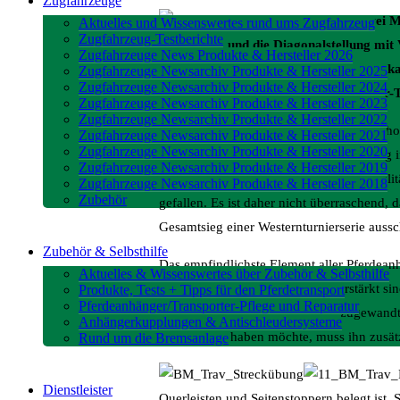
Zugfahrzeuge
Zwei M
Aktuelles und Wissenswertes rund ums Zugfahrzeug
Zugfahrzeug-Testberichte
Aluminium und die Diagonalstellung mit
Zugfahrzeuge News Produkte & Hersteller 2026
ihrer Traveller-Serie Rechnung, die im ka
Zugfahrzeuge Newsarchiv Produkte & Hersteller 2025
Zugfahrzeuge Newsarchiv Produkte & Hersteller 2024
Traveller-M-24-165 im Pferdeanhänger-Tes
Zugfahrzeuge Newsarchiv Produkte & Hersteller 2023
Zugfahrzeuge Newsarchiv Produkte & Hersteller 2022
Das Fahrzeug besteht mit seinen 2,10 m h
Zugfahrzeuge Newsarchiv Produkte & Hersteller 2021
Zugfahrzeuge Newsarchiv Produkte & Hersteller 2020
Doppelstegprofil – kantige Buggestaltung i
Zugfahrzeuge Newsarchiv Produkte & Hersteller 2019
Fahrzeug aber eine besonders hohe Stabilit
Zugfahrzeuge Newsarchiv Produkte & Hersteller 2018
Zubehör
gefallen. Es ist daher nicht überraschend
Gesamtsieg einer Westernturnierserie aussc
Zubehör & Selbsthilfe
Das empfindlichste Element aller Pferdeanh
Aktuelles & Wissenswertes über Zubehör & Selbsthilfe
durch ein geschlossenes Profil verstärkt 
Produkte, Tests + Tipps für den Pferdetransport
Pferdeanhänger/Transporter-Pflege und Reparatur
also den Hinterhufen der Pferde zugewandte
Anhängerkupplungen & Antischleudersysteme
Vorderbeine haben möchte, muss ihn zusätz
Rund um die Bremsanlage
Dienstleister
Querleisten und Seitenstoppern belegt ist.