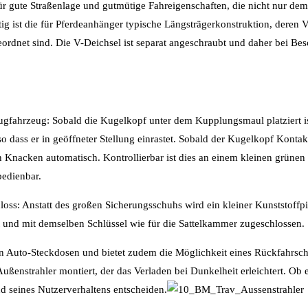
ür gute Straßenlage und gutmütige Fahreigenschaften, die nicht nur de
 ist die für Pferdeanhänger typische Längsträgerkonstruktion, deren V
eordnet sind. Die V-Deichsel ist separat angeschraubt und daher bei Be
ugfahrzeug: Sobald die Kugelkopf unter dem Kupplungsmaul platziert i
so dass er in geöffneter Stellung einrastet. Sobald der Kugelkopf Konta
n Knacken automatisch. Kontrollierbar ist dies an einem kleinen grünen 
bedienbar.
ss: Anstatt des großen Sicherungsschuhs wird ein kleiner Kunststoffpi
und mit demselben Schlüssel wie für die Sattelkammer zugeschlossen.
en Auto-Steckdosen und bietet zudem die Möglichkeit eines Rückfahrsc
Außenstrahler montiert, der das Verladen bei Dunkelheit erleichtert. Ob 
nd seines Nutzerverhaltens entscheiden.