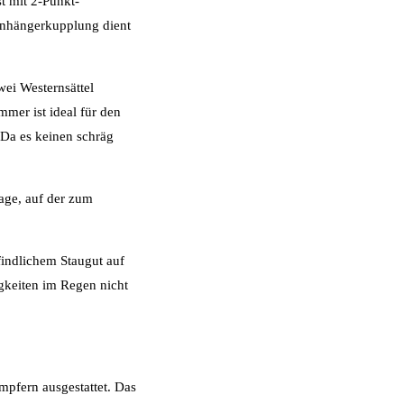
t mit 2-Punkt-
 Anhängerkupplung dient
wei Westernsättel
mmer ist ideal für den
 Da es keinen schräg
lage, auf der zum
findlichem Staugut auf
gkeiten im Regen nicht
ämpfern ausgestattet. Das