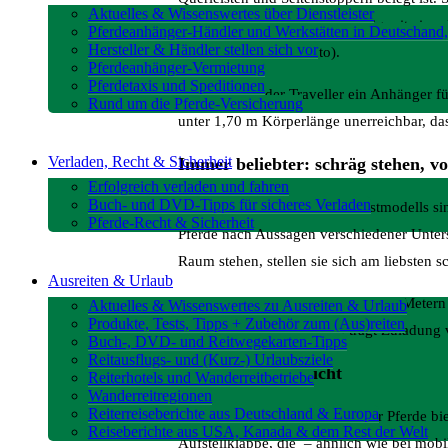
Aktuelles & Wissenswertes über Dienstleister
Verriegelungen sind leichtgängig mit eine
Pferdeanhänger-Händler und Werkstätten in Deutschand,
Hersteller & Händler stellen sich vor
wählen (s. Herstellerfoto).
Pferdeanhänger-Vermietung
Pferdetaxis und Speditionen
Allerdings ist der Traveller ein Anhänge
Rund um die Pferde-Versicherung
unter 1,70 m Körperlänge unerreichbar, dass
Verladen, Recht & Sicherheit
Immer beliebter: schräg stehen, v
Erfolgreich verladen und fahren
Buch- und DVD-Tipps für sicheres Verladen
Weitere Besonderheiten des Testmodells sin
Pferde-Recht & Sicherheit
Pferde nach Aussagen verschiedener Unter
Raum stehen, stellen sie sich am liebsten s
Ausreiten & Urlaub
Aufgrund der Innenbreite von 2,05 Metern 
Aktuelles & Wissenswertes zu Ausreiten & Urlaub
Produkte, Tests, Tipps + Zubehör zum (Aus)reiten
schräg bequem Platz. Dem trägt Zuladung
Buch-, DVD- und Reitwegekarten-Tipps
Reitausflugs- und (Kurz-) Urlaubsziele
Zimmer mit Aussicht
Reiterhotels und Wanderreitbetriebe
Wanderreitregionen
Reiterreiseberichte aus Deutschland & Europa
Für den besonderen Komfort der Pferde biet
Reiseberichte aus USA, Kanada & dem Rest der Welt
Aufstellklappe, die – ähnlich wie bei mob