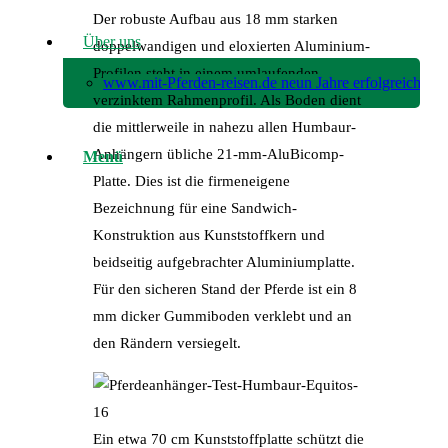
Der robuste Aufbau aus 18 mm starken
Über uns
doppelwandigen und eloxierten Aluminium-
Profilen steht in einem umlaufenden
www.mit-Pferden-reisen.de neun Jahre erfolgreich!
verzinktem Rahmenprofil. Als Boden dient
die mittlerweile in nahezu allen Humbaur-
Anhängern übliche 21-mm-AluBicomp-
Menü
Platte. Dies ist die firmeneigene
Bezeichnung für eine Sandwich-
Konstruktion aus Kunststoffkern und
beidseitig aufgebrachter Aluminiumplatte.
Für den sicheren Stand der Pferde ist ein 8
mm dicker Gummiboden verklebt und an
den Rändern versiegelt.
Ein etwa 70 cm Kunststoffplatte schützt die