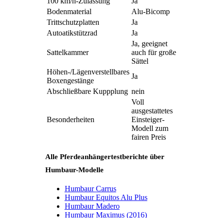
100 km/h-Zulassung
Ja
Bodenmaterial
Alu-Bicomp
Trittschutzplatten
Ja
Autoatikstützrad
Ja
Ja, geeignet
Sattelkammer
auch für große
Sättel
Höhen-/Lägenverstellbares
Ja
Boxengestänge
Abschließbare Kuppplung
nein
Voll
ausgestattetes
Besonderheiten
Einsteiger-
Modell zum
fairen Preis
Alle Pferdeanhängertestberichte über
Humbaur-Modelle
Humbaur Carrus
Humbaur Equitos Alu Plus
Humbaur Madero
Humbaur Maximus (2016)