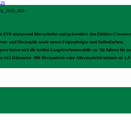
en EV6 umfassend überarbeitet und präsentiert den Elektro-Crossov
Front- und Heckoptik sowie neuen Felgendesigns und Außenfarben.
gern bieten sich die beiden Langstreckenmodelle an. Sie fahren bis z
s zu 343 Kilometer. Mit Heckantrieb oder Allradantrieb können sie 1,