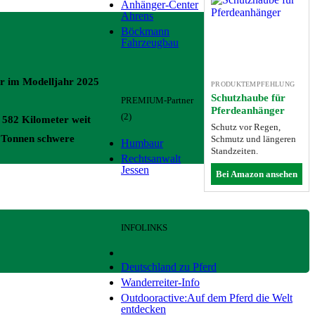
Anhänger-Center
Ahrens
Böckmann
Fahrzeugbau
er im Modelljahr 2025
PRODUKTEMPFEHLUNG
Schutzhaube für
PREMIUM-Partner
Pferdeanhänger
(2)
u 582 Kilometer weit
Schutz vor Regen,
8 Tonnen schwere
Schmutz und längeren
Humbaur
Standzeiten.
Rechtsanwalt
Jessen
Bei Amazon ansehen
INFOLINKS
Deutschland zu Pferd
Wanderreiter-Info
Outdooractive:Auf dem Pferd die Welt
entdecken