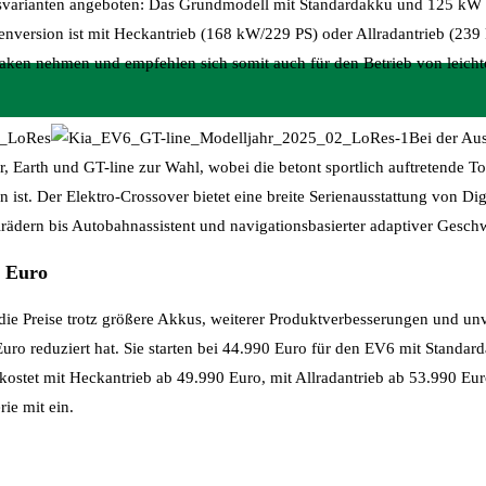
bsvarianten angeboten: Das Grundmodell mit Standardakku und 125 kW (
enversion ist mit Heckantrieb (168 kW/229 PS) oder Allradantrieb (239 
Haken nehmen und empfehlen sich somit auch für den Betrieb von leich
Bei der Aus
 Earth und GT-line zur Wahl, wobei die betont sportlich auftretende T
st. Der Elektro-Crossover bietet eine breite Serienausstattung von Digi
rädern bis Autobahnassistent und navigationsbasierter adaptiver Gesch
0 Euro
a die Preise trotz größere Akkus, weiterer Produktverbesserungen und u
ro reduziert hat. Sie starten bei 44.990 Euro für den EV6 mit Standard
kostet mit Heckantrieb ab 49.990 Euro, mit Allradantrieb ab 53.990 Eur
rie mit ein.