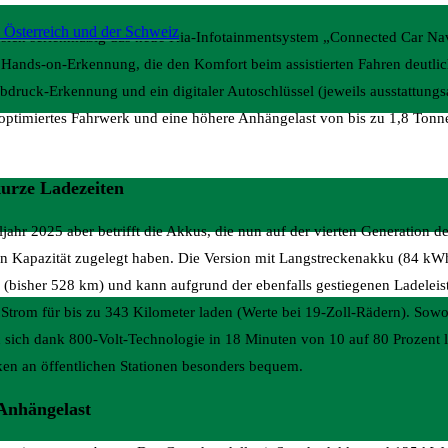
 Österreich und der Schweiz
en sich serienmäßig das neue Kia-Infotainmentsystem „Connected Car Na
r Hands-on-Erkennung, die den Komfort beim assistierten Fahren deutli
druck-Erkennung und ein digitaler Autoschlüssel (jeweils ausstattungs
n optimiertes Fahrwerk und eine höhere Anhängelast von bis zu 1,8 Tonn
kurze Ladezeiten
hr 2025 aber betrifft die Akkus, die nun auf der vierten Generation de
 an Kapazität zugelegt haben. Die Version mit Langstreckenakku (84 kW
 (bisher 528 km) und kann aufgrund der ebenfalls gestiegenen Ladelei
trom für bis zu 343 Kilometer laden (Werte bei 19-Zoll-Rädern). Sowo
 sich dank 800-Volt-Technologie in 18 Minuten von 10 auf 80 Prozent 
n an öffentlichen Stationen besonders bequem.
Anhängelast