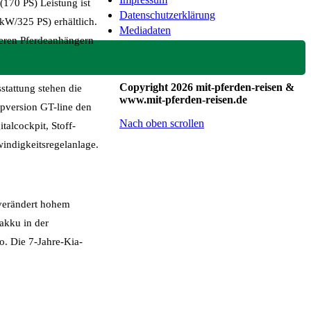
170 PS) Leistung ist
Datenschutzerklärung
kW/325 PS) erhältlich.
Mediadaten
teren Pferdeanhängern
Copyright 2026 mit-pferden-reisen &
stattung stehen die
www.mit-pferden-reisen.de
opversion GT-line den
Nach oben scrollen
talcockpit, Stoff-
windigkeitsregelanlage.
nverändert hohem
akku in der
o. Die 7-Jahre-Kia-