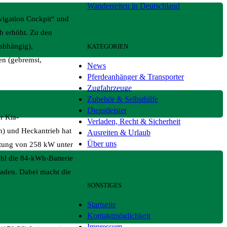
Wanderreiten in Deutschland
vigation Cockpit“ und
ch erhöht. Zu den
abhängig),
KATEGORIEN
en (gebremst,
News
Pferdeanhänger & Transporter
Zugfahrzeuge
Zubehör & Selbsthilfe
Dienstleister
r Kia-
Verladen, Recht & Sicherheit
h) und Heckantrieb hat
Ausreiten & Urlaub
Über uns
stung von 258 kW unter
hl die 84-kWh-Batterie
laden. Dabei macht die
SONSTIGES
Startseite
Kontaktmöglichkeit
Impressum