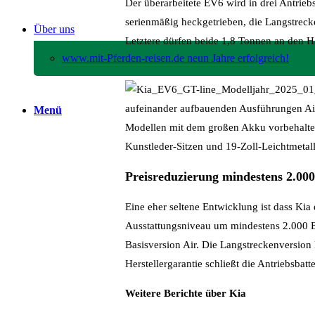
Der überarbeitete EV6 wird in drei Antrie
serienmäßig heckgetrieben, die Langstreck
Über uns
Letztere dürfen beide 1,8 Tonnen an den 
www.mit-Pferden-reisen.de neun Jahre erfolgreich!
mit einem Vierbeiner.
aufeinander aufbauenden Ausführungen Air,
Menü
Modellen mit dem großen Akku vorbehalten i
Kunstleder-Sitzen und 19-Zoll-Leichtmetall
Preisreduzierung mindestens 2.00
Eine eher seltene Entwicklung ist dass Ki
Ausstattungsniveau um mindestens 2.000 Eu
Basisversion Air. Die Langstreckenversion 
Herstellergarantie schließt die Antriebsbatte
Weitere Berichte über Kia