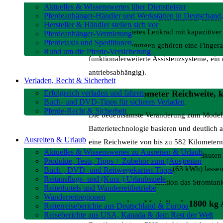
Aktuelles & Wissenswertes über Dienstleister
Pferdeanhänger-Händler und Werkstätten in Deutschand,
Im veredelten und leiseren Interieur find
Hersteller & Händler stellen sich vor
ein neu gestaltetes Lenkrad mit kapazitive
Pferdeanhänger-Vermietung
Pferdetaxis und Speditionen
weiteren Neuerungen gehören eine Fingerab
Rund um die Pferde-Versicherung
funktionalerweiterte Assistenzsysteme, ei
antriebsabhängig).
Verladen, Recht & Sicherheit
Erfolgreich verladen und fahren
Bis zu 582 Kilometer Reichweite, 
Buch- und DVD-Tipps für sicheres Verladen
Pferde-Recht & Sicherheit
Die bedeutsamste Veränderung zum Modellja
Batterietechnologie basieren und deutlich
Ausreiten & Urlaub
eine Reichweite von bis zu 582 Kilometern
Aktuelles & Wissenswertes zu Ausreiten & Urlaub
optimalen Bedingungen in nur 15 Minuten S
Produkte, Tests, Tipps + Zubehör zum (Aus)reiten
als auch der Standardakku (63 kWh) lassen
Buch-, DVD- und Reitwegekarten-Tipps
Reitausflugs- und (Kurz-) Urlaubsziele
neue Plug&Charge-Funktion das Stromtanke
Reiterhotels und Wanderreitbetriebe
Wanderreitregionen
Langstrecken-Modell mit 1800 kg 
Reiterreiseberichte aus Deutschland & Europa
Reiseberichte aus USA, Kanada & dem Rest der Welt