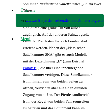
Von innen zugängliche Sattelkammer „E“ mit zwei
Über uns
Türen
www.mit-Pferden-reisen.de neun Jahre erfolgreich!
Die Fahrzeuge mit der Ausstattung SKA
sind durch eine große Tür von außen
zugänglich. Auf der anderen Fahrzeugseite
Menü
kann der Pferdestandbereich komfortabel
erreicht werden. Neben der „klassischen
Sattelkammer SKA“ gibt es auch Modelle
mit der Bezeichnung „E“ (zum Beispiel
Portax E
) , die über eine innenliegende
Sattelkammer verfügen. Diese Sattelkammer
ist im Innenraum von beiden Seiten zu
öffnen, verzichtet aber auf einen direkten
Zugang von außen. Der Pferdestandbereich
ist in der Regel von beiden Fahrzeugseiten
zu betreten und das Equipment kann im