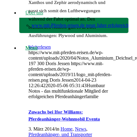
Xanthos und Zephir aerodynamisch und
passt sich somit den Luftbewegungen
Über uns
während der Fahrt optimal an. Den
www.mit-Pferden-reisen.de neun Jahre erfolgreich!
brandneuen Notos® gibt es in zwei
Ausführungen: Plywood und Aluminium.
Weiterlesen
Menü
https://www.mit-pferden-reisen.de/wp-
content/uploads/2020/04/Notos_Aluminium_Deichsel_re
197
300
Doris Jessen
https://www.mit-
pferden-reisen.de/wp-
content/uploads/2019/11/logo_mit-pferden-
reisen.png
Doris Jessen
2014-04-23
12:26:42
2020-05-06 05:31:43
Humbaur
Notos - das multifunktionale Mitglied der
erfolgreichen Pferdeanhängerfamilie
Zuwachs bei Ifor Williams:
Pferdeanhänger-Wohnmobil Eventa
3. März 2014
/
in
Home
,
News
,
Pferdeanhänger- und Transporter