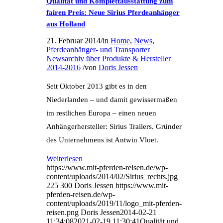
Qualität und Komplettausstattung zum
fairen Preis: Neue Sirius Pferdeanhänger
aus Holland
21. Februar 2014
/
in
Home
,
News
,
Pferdeanhänger- und Transporter
Newsarchiv über Produkte & Hersteller
2014-2016
/
von
Doris Jessen
Seit Oktober 2013 gibt es in den
Niederlanden – und damit gewissermaßen
im restlichen Europa – einen neuen
Anhängerhersteller: Sirius Trailers. Gründer
des Unternehmens ist Antwin Vloet.
Weiterlesen
https://www.mit-pferden-reisen.de/wp-
content/uploads/2014/02/Sirius_rechts.jpg
225
300
Doris Jessen
https://www.mit-
pferden-reisen.de/wp-
content/uploads/2019/11/logo_mit-pferden-
reisen.png
Doris Jessen
2014-02-21
11:34:08
2021-02-19 11:30:41
Qualität und