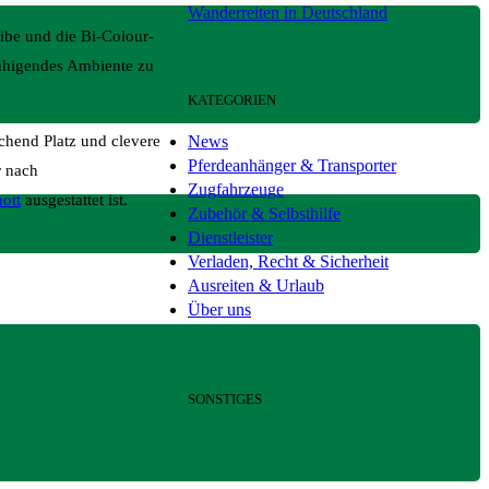
Wanderreiten in Deutschland
ibe und die Bi-Colour-
ruhigendes Ambiente zu
KATEGORIEN
News
chend Platz und clevere
Pferdeanhänger & Transporter
r nach
Zugfahrzeuge
ott
ausgestattet ist.
Zubehör & Selbsthilfe
Dienstleister
Verladen, Recht & Sicherheit
Ausreiten & Urlaub
Über uns
SONSTIGES