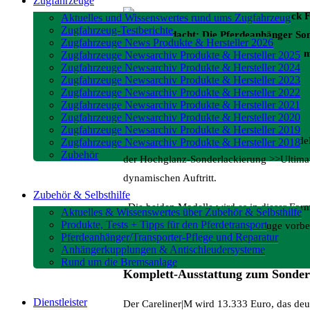
Zugfahrzeuge
Zum Black Fr
Aktuelles und Wissenswertes rund ums Zugfahrzeug
Zugfahrzeug-Testberichte
Idee ausgedacht: Die Pferdeanhänger S
Zugfahrzeuge News Produkte & Hersteller 2026
limitierten Edition >>Ultimate Black<< 
Zugfahrzeuge Newsarchiv Produkte & Hersteller 2025
Zugfahrzeuge Newsarchiv Produkte & Hersteller 2024
Zugfahrzeuge Newsarchiv Produkte & Hersteller 2023
Zugfahrzeuge Newsarchiv Produkte & Hersteller 2022
Zugfahrzeuge Newsarchiv Produkte & Hersteller 2021
Zugfahrzeuge Newsarchiv Produkte & Hersteller 2020
Zugfahrzeuge Newsarchiv Produkte & Hersteller 2019
Die Pferdeanhänger Careliner Sondermodel
Zugfahrzeuge Newsarchiv Produkte & Hersteller 2018
Zubehör
der Hochglanz-Sonderlackierung >>Ultimate
dynamischen Auftritt.
Zubehör & Selbsthilfe
„Die beiden Modelle wird es in dieser For
Aktuelles & Wissenswertes über Zubehör & Selbsthilfe
Produkte, Tests + Tipps für den Pferdetransport
dass sie bereits zahlreiche Fahrzeuge vorb
Pferdeanhänger/Transporter-Pflege und Reparatur
Philipp Bücker.
Anhängerkupplungen & Antischleudersysteme
Rund um die Bremsanlage
Komplett-Ausstattung zum Sonder
Dienstleister
Der Careliner|M wird 13.333 Euro, das deut