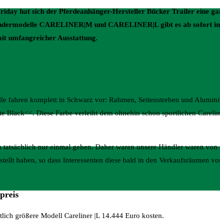
iday hat sich der Pferdeanhänger-Hersteller Bücker Trailer eine ga
ondermodelle CARELINER|M und CARELINER|L gibt es ab sofort in 
mit umfangreicher Ausstattung.
le fahren komplett in Schwarz vor: Rahmen, Seitenstreben und Alumini
 Black<<. Diese Farbe verleiht dem ohnehin schon sportlichen Careline
m tatsächlich nur einmal geben. Daher waren unsere Händler waren von d
estellt haben, so dass Interessenten diese bald in den Verkaufsräumen vo
preis
lich größere Modell Careliner |L 14.444 Euro kosten.