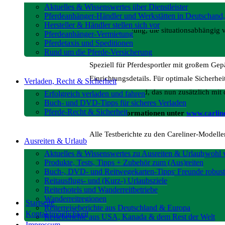
Aktuelles & Wissenswertes über Dienstleister
Pferdeanhänger-Händler und Werkstätten in Deutschand,
Dafür wird die Sondermodell-Edition mit Ko
Hersteller & Händler stellen sich vor
LED Beleuchtung, die situationsabhängig 
Pferdeanhänger-Vermietung
Pferdetaxis und Speditionen
schaffen.
Rund um die Pferde-Versicherung
Speziell für Pferdesportler mit großem Ge
Einrichtungsdetails. Für optimale Sicherh
Verladen, Recht & Sicherheit
Automibilstandard, das nun zusätzlich mi
Erfolgreich verladen und fahren
Buch- und DVD-Tipps für sicheres Verladen
Pferde-Recht & Sicherheit
Weitere Informationen unter
www.carlin
Alle Testberichte zu den Careliner-Modelle
Ausreiten & Urlaub
Aktuelles & Wissenswertes zu Ausreiten & Urlaub
Careliner m: Pferd und Reiter wohl 
Produkte, Tests, Tipps + Zubehör zum (Aus)reiten
Careliner L: Groß gewachsen
Buch-, DVD- und Reitwegekarten-Tipps
Careliner m Alu: Für Freunde robus
Reitausflugs- und (Kurz-) Urlaubsziele
Reiterhotels und Wanderreitbetriebe
Wanderreitregionen
Startseite
Reiterreiseberichte aus Deutschland & Europa
Kontaktmöglichkeit
Reiseberichte aus USA, Kanada & dem Rest der Welt
Impressum