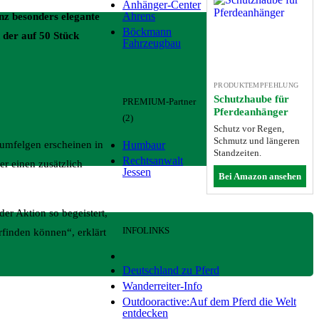
Anhänger-Center
Ahrens
nz besonders elegante
Böckmann
der auf 50 Stück
Fahrzeugbau
PRODUKTEMPFEHLUNG
Schutzhaube für
PREMIUM-Partner
Pferdeanhänger
(2)
Schutz vor Regen,
Schmutz und längeren
Humbaur
umfelgen erscheinen in
Standzeiten.
Rechtsanwalt
r einen zusätzlich
Jessen
Bei Amazon ansehen
er Aktion so begeistert,
INFOLINKS
rfinden können“, erklärt
Deutschland zu Pferd
Wanderreiter-Info
Outdooractive:Auf dem Pferd die Welt
entdecken