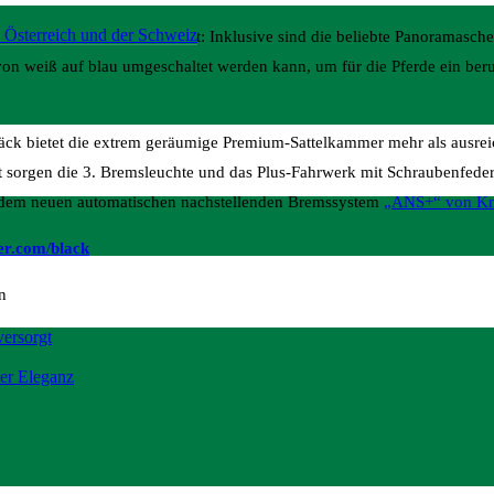
 Österreich und der Schweiz
mplett-Ausstattung geliefert: Inklusive sind die beliebte Panoramasche
von weiß auf blau umgeschaltet werden kann, um für die Pferde ein be
päck bietet die extrem geräumige Premium-Sattelkammer mehr als ausrei
eit sorgen die 3. Bremsleuchte und das Plus-Fahrwerk mit Schraubenfede
t dem neuen automatischen nachstellenden Bremssystem
„ANS+“ von Kn
er.com/black
n
versorgt
ter Eleganz