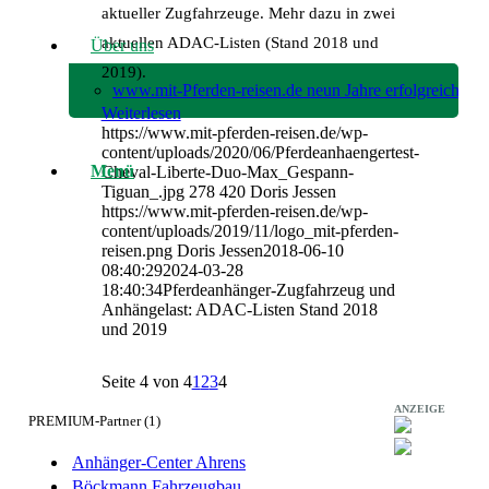
aktueller Zugfahrzeuge. Mehr dazu in zwei
aktuellen ADAC-Listen (Stand 2018 und
Über uns
2019).
www.mit-Pferden-reisen.de neun Jahre erfolgreich!
Weiterlesen
https://www.mit-pferden-reisen.de/wp-
content/uploads/2020/06/Pferdeanhaengertest-
Menü
Cheval-Liberte-Duo-Max_Gespann-
Tiguan_.jpg
278
420
Doris Jessen
https://www.mit-pferden-reisen.de/wp-
content/uploads/2019/11/logo_mit-pferden-
reisen.png
Doris Jessen
2018-06-10
08:40:29
2024-03-28
18:40:34
Pferdeanhänger-Zugfahrzeug und
Anhängelast: ADAC-Listen Stand 2018
und 2019
Seite 4 von 4
1
2
3
4
ANZEIGE
PREMIUM-Partner (1)
Anhänger-Center Ahrens
Böckmann Fahrzeugbau