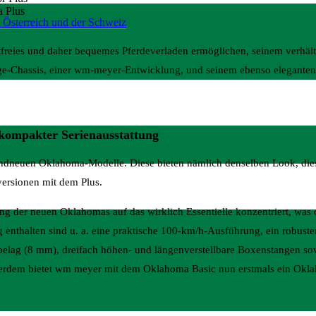
 Plus
 Österreich und der Schweiz
us
tfreies und daher bequemes Pferdeverladen ermöglichen, seinem verhäl
ge-Chassis, einer wm-meyer-Entwicklung, und seinem ebenso eleganten
kompakter Serienausstattung
 brandneuen Oklahoma-Modelle. Diese bieten nämlich denselben Look, d
ersionen mit dem Plus.
ung der neuen Oklahomas auf das wirklich Essentielle konzentriert, was 
 enthalten sind u. a. eine praktische 100-km/h-Ausführung, ein robuste
lag (8 mm), dreifach höhen- und längenverstellbare Boxenstangen so
ßerdem bietet wm meyer mit dem Oklahoma Basic nun erstmals ein Okl