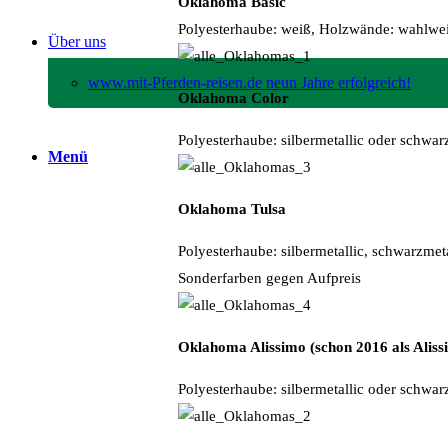
Oklahoma Basic
Polyesterhaube: weiß, Holzwände: wahlwei
Über uns
www.mit-Pferden-reisen.de neun Jahre erfolgreich!
Oklahoma Color
Polyesterhaube: silbermetallic oder schwar
Menü
Oklahoma Tulsa
Polyesterhaube: silbermetallic, schwarzmet
Sonderfarben gegen Aufpreis
Oklahoma Alissimo (schon 2016 als Alissi
Polyesterhaube: silbermetallic oder schwa