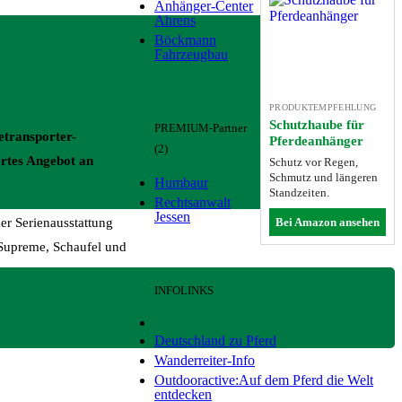
Anhänger-Center
Ahrens
Böckmann
Fahrzeugbau
PRODUKTEMPFEHLUNG
Schutzhaube für
PREMIUM-Partner
etransporter-
Pferdeanhänger
(2)
ertes Angebot an
Schutz vor Regen,
Schmutz und längeren
Humbaur
Standzeiten.
Rechtsanwalt
Jessen
Bei Amazon ansehen
er Serienausstattung
 Supreme, Schaufel und
INFOLINKS
Deutschland zu Pferd
Wanderreiter-Info
Outdooractive:Auf dem Pferd die Welt
entdecken