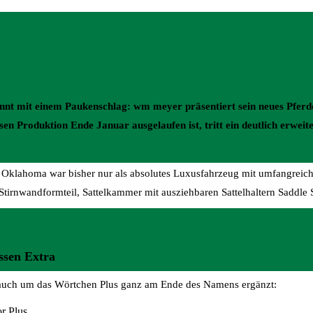
nt mit einem Paukenschlag: wm meyer präsentiert sein neues Pferd
en Produktion Ende Januar ausgelaufen ist, tritt ein deutlich erweit
 Oklahoma war bisher nur als absolutes Luxusfahrzeug mit umfangreich
 Stirnwandformteil, Sattelkammer mit ausziehbaren Sattelhaltern Saddle
ssen Extra
 auch um das Wörtchen Plus ganz am Ende des Namens ergänzt:
r Plus