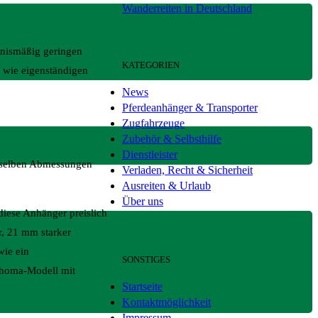
Wanderreiten in Deutschland
tnismäßig geringen
KATEGORIEN
 wie eigenständigen
News
Pferdeanhänger & Transporter
Zugfahrzeuge
Zubehör & Selbsthilfe
Dienstleister
ieselben Abmessungen
Verladen, Recht & Sicherheit
Ausreiten & Urlaub
Über uns
diese Anhänger preislich
r, 21 mm starker
wie ein
SONSTIGES
ahoma-Modell mit
Startseite
Kontaktmöglichkeit
Impressum