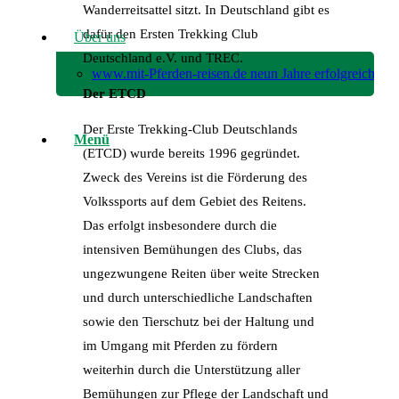
Wanderreitsattel sitzt. In Deutschland gibt es
dafür den Ersten Trekking Club
Über uns
Deutschland e.V. und TREC.
www.mit-Pferden-reisen.de neun Jahre erfolgreich!
Der ETCD
Der Erste Trekking-Club Deutschlands
Menü
(ETCD) wurde bereits 1996 gegründet.
Zweck des Vereins ist die Förderung des
Volkssports auf dem Gebiet des Reitens.
Das erfolgt insbesondere durch die
intensiven Bemühungen des Clubs, das
ungezwungene Reiten über weite Strecken
und durch unterschiedliche Landschaften
sowie den Tierschutz bei der Haltung und
im Umgang mit Pferden zu fördern
weiterhin durch die Unterstützung aller
Bemühungen zur Pflege der Landschaft und