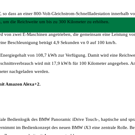
 so dass an einer 800-Volt-Gleichstrom-Schnellladestation innerhalb v
, um die Reichweite um bis zu 300 Kilometer zu erhöhen.
d von zwei E-Maschinen angetrieben, die gemeinsam eine Leistung v
ne Beschleunigung beträgt 4,9 Sekunden vn 0 auf 100 km/h.
en Energiegehalt von 108,7 kWh zur Verfügung. Damit wird eine Reichwe
schnittsverbrauch wird mit 17,9 kW/h für 100 Kilometer angegeben. 
meter nachgeladen werden.
 mit Amazon Alexa+2.
ale Bedienlogik des BMW Panoramic iDrive Touch-, haptische und sprac
ernimmt im Bedienkonzept des neuen BMW iX3 eine zentrale Rolle. Bere