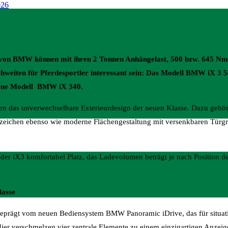
 von BMW können mit ihren 2 Tonnen Anhängelast, 500 bzw. 645 
weiten für Pferdesportler interessant sein: Das Modell BMW iX 3 5
bene Modell BMW iX 340.
en das unverwechselbare Exterieurdesign der neuen Klasse. Dazu gehört
zeichen ebenso wie moderne Flächengestaltung mit versenkbaren Türgri
 der iX3 komfortabel Platz, das Ladevolumen beträgt je nach Position d
lasse
eprägt vom neuen Bediensystem BMW Panoramic iDrive, das für situat
Hier verschmelzen vier zentrale Elemente zu einem einzigartigen Anzei