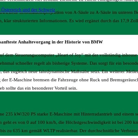
 Österreich und der Schweiz
wickelte Informationsprojektion von A-Säule zu A-Säule im unteren Be
, klar strukturierten Informationen. Es wird ergänzt durch das 17,9 Zol
sanfteste Anhaltevorgang in der Historie von BMW
auf dem Steuerungscomputer „Heart of Joy“ mit der vollständig inhouse
mal schneller regelt als bisherige Systeme. Das sorgt für ein besond
, das zugleich neue fahrdynamische Maßstäbe setzt. Ein weiterer Meilens
ng der E-Maschine bremsen die Fahrzeuge ohne Ruck und Bremsgeräusch
 sollte das ein besonderer Vorteil sein.
ine 235 kW/320 PS starke E-Maschine mit Hinterradantrieb und einem se
eht es von 0 auf 100 km/h, die Höchstgeschwindigkeit ist bei 200 km/
 bis zu 635 km gemäß WLTP realisierbar. Der durchschnitliche Verbrauc