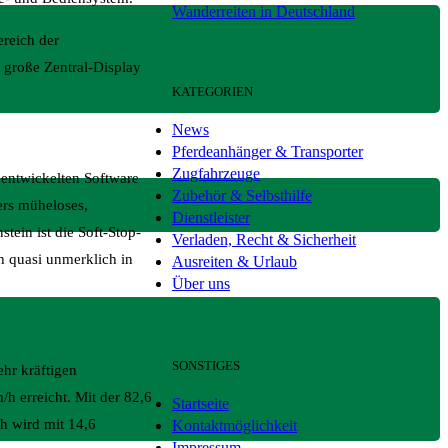
Wanderreiten in Deutschland
reich der
l große Zentral-Display
KATEGORIEN
News
Pferdeanhänger & Transporter
Zugfahrzeuge
 entwickelten Software
Zubehör & Selbsthilfe
ers müheloses,
Dienstleister
tein ist die Soft-Stop-
Verladen, Recht & Sicherheit
 quasi unmerklich in
Ausreiten & Urlaub
Über uns
SONSTIGES
hr kräftigen
h erreicht. Mit der 82,6
Startseite
h wird mit 14,6
Kontaktmöglichkeit
Impressum