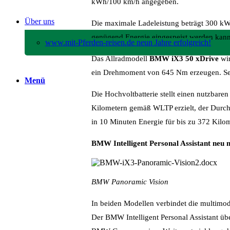
kWh/100 km/h angegeben.
Über uns
Die maximale Ladeleistung beträgt 300 kW,
genügend Energie eingespeist werden kann
www.mit-Pferden-reisen.de neun Jahre erfolgreich!
Das Allradmodell
BMW iX3 50 xDrive
wir
ein Drehmoment von 645 Nm erzeugen. Sei
Menü
Die Hochvoltbatterie stellt einen nutzbar
Kilometern gemäß WLTP erzielt, der Durch
in 10 Minuten Energie für bis zu 372 Kilo
BMW Intelligent Personal Assistant neu
BMW Panoramic Vision
In beiden Modellen verbindet die multimod
Der BMW Intelligent Personal Assistant üb