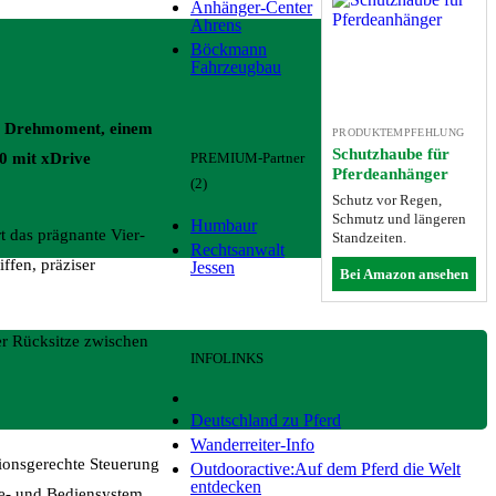
Anhänger-Center
Ahrens
Böckmann
Fahrzeugbau
Nm Drehmoment, einem
PRODUKTEMPFEHLUNG
Schutzhaube für
PREMIUM-Partner
0 mit xDrive
Pferdeanhänger
(2)
Schutz vor Regen,
Schmutz und längeren
Humbaur
 das prägnante Vier-
Standzeiten.
Rechtsanwalt
ffen, präziser
Jessen
Bei Amazon ansehen
er Rücksitze zwischen
INFOLINKS
Deutschland zu Pferd
Wanderreiter-Info
ionsgerechte Steuerung
Outdooractive:Auf dem Pferd die Welt
entdecken
ge- und Bediensystem.