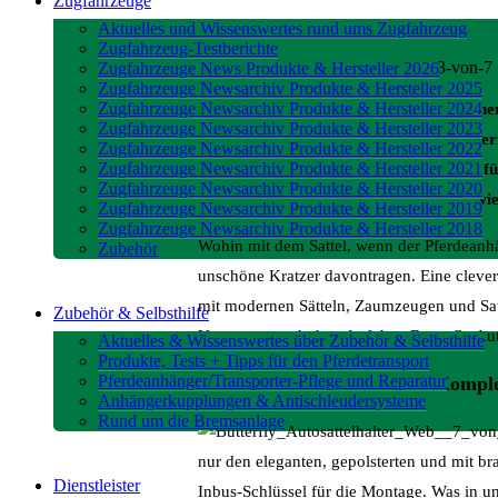
Zugfahrzeuge
Aktuelles und Wissenswertes rund ums Zugfahrzeug
Zugfahrzeug-Testberichte
Zugfahrzeuge News Produkte & Hersteller 2026
Zugfahrzeuge Newsarchiv Produkte & Hersteller 2025
Zugfahrzeuge Newsarchiv Produkte & Hersteller 2024
Während einem der regelmäßigen Recherch
Zugfahrzeuge Newsarchiv Produkte & Hersteller 2023
Transport im Reitsport ist uns der Butte
Zugfahrzeuge Newsarchiv Produkte & Hersteller 2022
Zugfahrzeuge Newsarchiv Produkte & Hersteller 2021
Rückseite der Kopfstütze montiert und f
Zugfahrzeuge Newsarchiv Produkte & Hersteller 2020
Praxistest sollte sich erweisen, ob und wi
Zugfahrzeuge Newsarchiv Produkte & Hersteller 2019
Zugfahrzeuge Newsarchiv Produkte & Hersteller 2018
Wohin mit dem Sattel, wenn der Pferdeanhä
Zubehör
unschöne Kratzer davontragen. Eine clevere
mit modernen Sätteln, Zaumzeugen und Satt
Zubehör & Selbsthilfe
Namen gemacht hat. Auf dem Butterfly Autos
Aktuelles & Wissenswertes über Zubehör & Selbsthilfe
Produkte, Tests + Tipps für den Pferdetransport
Pferdeanhänger/Transporter-Pflege und Reparatur
Einfache Installation Dank Komple
Anhängerkupplungen & Antischleudersysteme
Rund um die Bremsanlage
nur den eleganten, gepolsterten und mit b
Dienstleister
Inbus-Schlüssel für die Montage. Was in un