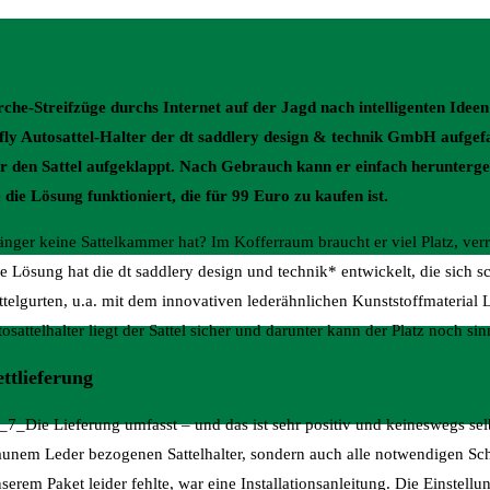
e-Streifzüge durchs Internet auf der Jagd nach intelligenten Idee
rfly Autosattel-Halter der dt saddlery design & technik GmbH aufgefa
ür den Sattel aufgeklappt. Nach Gebrauch kann er einfach herunterg
e die Lösung funktioniert, die für 99 Euro zu kaufen ist.
nger keine Sattelkammer hat? Im Kofferraum braucht er viel Platz, ver
 Lösung hat die dt saddlery design und technik* entwickelt, die sich s
elgurten, u.a. mit dem innovativen lederähnlichen Kunststoffmaterial 
attelhalter liegt der Sattel sicher und darunter kann der Platz noch si
ttlieferung
Die Lieferung umfasst – und das ist sehr positiv und keineswegs sel
raunem Leder bezogenen Sattelhalter, sondern auch alle notwendigen S
serem Paket leider fehlte, war eine Installationsanleitung. Die Einstel