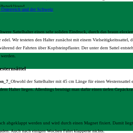
elbsterklärend.
 Österreich und der Schweiz
hwere Sattelhalter einen sehr soliden Eindruck, durch das braun eloxier
 edel. Wir testeten den Halter zunächst mit einem Vielseitigkeitssattel, d
während der Fahrten über Kopfsteinpflaster. Der unter dem Sattel ents
t werden.
sternsättel
Obwohl der Sattelhalter mit 45 cm Länge für einen Westernsattel e
auf dem Halter liegen. Allerdings benötigt man dafür einen tiefen Gepäc
ach abgeklappt werden und wird durch einen Magnet fixiert. Damit liegt 
aden. Auch nach einigen Wochen Fahrt klapperte nichts.