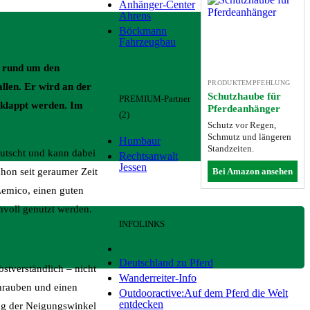
Anhänger-Center
Ahrens
Böckmann
Fahrzeugbau
n rund um den
PRODUKTEMPFEHLUNG
llen. Er wird an der
Schutzhaube für
PREMIUM-Partner
eklappt werden. Im
Pferdeanhänger
(2)
Schutz vor Regen,
Schmutz und längeren
Humbaur
Standzeiten.
rutscht und kann dabei
Rechtsanwalt
Jessen
Bei Amazon ansehen
chon seit geraumer Zeit
Lemico, einen guten
nnvoll genutzt werden.
INFOLINKS
Deutschland zu Pferd
bstverständlich – nicht
Wanderreiter-Info
chrauben und einen
Outdooractive:Auf dem Pferd die Welt
entdecken
lung der Neigungswinkel