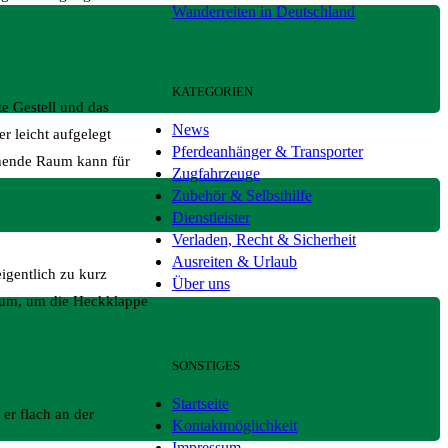
Wanderreiten in Deutschland
KATEGORIEN
te Gestell und das
News
er leicht aufgelegt
Pferdeanhänger & Transporter
tehende Raum kann für
Zugfahrzeuge
Zubehör & Selbsthilfe
Dienstleister
Verladen, Recht & Sicherheit
Ausreiten & Urlaub
igentlich zu kurz
Über uns
kraum, um die Heckklappe
SONSTIGES
Startseite
er flach an der
Kontaktmöglichkeit
Impressum