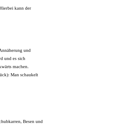
Hierbei kann der
 „Annäherung und
d und es sich
ückwärts machen.
urück): Man schaukelt
 Schubkarren, Besen und