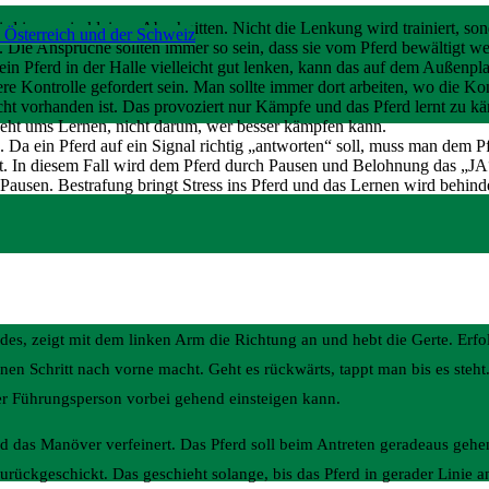
t wird immer in kleinen Abschnitten. Nicht die Lenkung wird trainier
 Österreich und der Schweiz
nsprüche sollten immer so sein, dass sie vom Pferd bewältigt we
h ein Pferd in der Halle vielleicht gut lenken, kann das auf dem Außenp
re Kontrolle gefordert sein. Man sollte immer dort arbeiten, wo die Ko
icht vorhanden ist. Das provoziert nur Kämpfe und das Pferd lernt zu k
eht ums Lernen, nicht darum, wer besser kämpfen kann.
. Da ein Pferd auf ein Signal richtig „antworten“ soll, muss man dem P
at. In diesem Fall wird dem Pferd durch Pausen und Belohnung das „JA“
ausen. Bestrafung bringt Stress ins Pferd und das Lernen wird behinder
.
rdes, zeigt mit dem linken Arm die Richtung an und hebt die Gerte. Erfo
einen Schritt nach vorne macht. Geht es rückwärts, tappt man bis es steht
ner Führungsperson vorbei gehend einsteigen kann.
ird das Manöver verfeinert. Das Pferd soll beim Antreten geradeaus geh
ückgeschickt. Das geschieht solange, bis das Pferd in gerader Linie ant