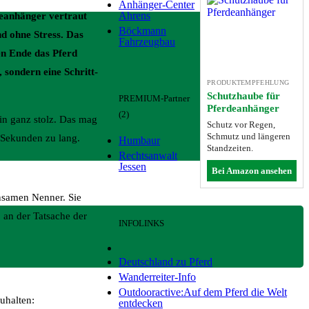
Anhänger-Center
Ahrens
deanhänger vertraut
Böckmann
nd ohne Stress. Das
Fahrzeugbau
en Ende das Pferd
 sondern eine Schritt-
PRODUKTEMPFEHLUNG
Schutzhaube für
PREMIUM-Partner
Pferdeanhänger
(2)
in ganz stolz. Das mag
Schutz vor Regen,
Schmutz und längeren
 Sekunden zu lang.
Humbaur
Standzeiten.
Rechtsanwalt
Jessen
Bei Amazon ansehen
insamen Nenner. Sie
, an der Tatsache der
INFOLINKS
Deutschland zu Pferd
Wanderreiter-Info
Outdooractive:Auf dem Pferd die Welt
uhalten:
entdecken