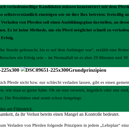
uch verladeunwillige Kandidaten müssen konzentriert mit dem Pfer
 selbstverständlich einsteigen wie sie ihre Box betreten: freiwillig u
erladen von Pferden soll einen Ausbildungsplan darstellen, an dess
en. Es ist keine Methode, um ein Pferd möglichst schnell zu verladen,
 Erfolg.
be Stunde gebraucht, bis er auf dem Anhänger war“, erzählt eine Reiter
Menschen ein Erfolg sein – im Normalfall ist es aber 29 Minuten und 30
Grundprinzipien
ch Pferde nicht bzw. nur schlecht verladen lassen, gibt es einen geme
ken, wie man es gerne hätte. Ob sie nun verwirrt, ängstlich oder stur sind
n. Die Prioritäten sind somit schon festgelegt:
des am Führstrick.
mkeit, da ihr Verlust bereits einen Mangel an Kontrolle bedeutet.
zum Verladen von Pferden folgende Prinzipien in jedem „Lehrplan“ einz