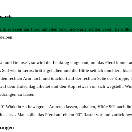
kwärts
 soll sich das Pferd anhalten bzw. rückwärts richten lassen. Es sollte
bleiben.
al und Bremse“, so wird die Lenkung eingebaut, um das Pferd immer au
Seil wie in Lernschritt 2 gehalten und die Hüfte seitlich touchiert, bis 
n rechten Arm hoch und touchiert auf der rechten Seite der Kruppe, b
 auf dem Hufschlag arbeitet und den Kopf etwas von sich wegstellt. Wich
bdrängen zu lassen.
0° Winkeln zu bewegen – Antreten lassen, anhalten, Hüfte 90° nach link
echts etc… Man sollte das Pferd auf einem 90°-Raster vor und zurück b
gungen