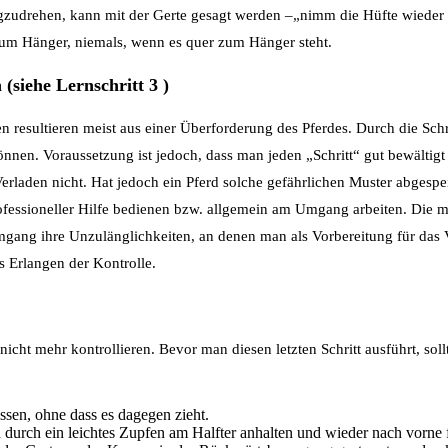
egzudrehen, kann mit der Gerte gesagt werden –„nimm die Hüfte wieder
zum Hänger, niemals, wenn es quer zum Hänger steht.
(siehe Lernschritt 3 )
n resultieren meist aus einer Überforderung des Pferdes. Durch die Schri
nnen. Voraussetzung ist jedoch, dass man jeden „Schritt“ gut bewältig
erladen nicht. Hat jedoch ein Pferd solche gefährlichen Muster abgespe
rofessioneller Hilfe bedienen bzw. allgemein am Umgang arbeiten. Die m
gang ihre Unzulänglichkeiten, an denen man als Vorbereitung für das 
s Erlangen der Kontrolle.
 nicht mehr kontrollieren. Bevor man diesen letzten Schritt ausführt, sol
assen, ohne dass es dagegen zieht.
n durch ein leichtes Zupfen am Halfter anhalten und wieder nach vorne 