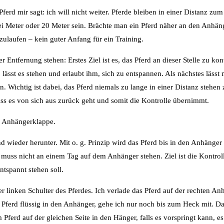
Pferd mir sagt: ich will nicht weiter. Pferde bleiben in einer Distanz zu
ei Meter oder 20 Meter sein. Brächte man ein Pferd näher an den Anhän
ulaufen – kein guter Anfang für ein Training.
Entfernung stehen: Erstes Ziel ist es, das Pferd an dieser Stelle zu kon
lässt es stehen und erlaubt ihm, sich zu entspannen. Als nächstes lässt 
. Wichtig ist dabei, das Pferd niemals zu lange in einer Distanz stehen z
ass es von sich aus zurück geht und somit die Kontrolle übernimmt.
r Anhängerklappe.
nd wieder herunter. Mit o. g. Prinzip wird das Pferd bis in den Anhänge
 muss nicht an einem Tag auf dem Anhänger stehen. Ziel ist die Kontrol
ntspannt stehen soll.
linken Schulter des Pferdes. Ich verlade das Pferd auf der rechten Anh
s Pferd flüssig in den Anhänger, gehe ich nur noch bis zum Heck mit. Das
erd auf der gleichen Seite in den Hänger, falls es vorspringt kann, es