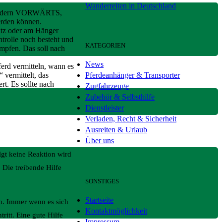
Wanderreiten in Deutschland
t, sondern VORWÄRTS,
rden können.
latz oder am Hänger
ntrolle noch besteht und
KATEGORIEN
ämpfen. Das soll nach
News
ferd vermitteln, wann es
Pferdeanhänger & Transporter
 vermittelt, das
t. Es sollte nach
Zugfahrzeuge
Zubehör & Selbsthilfe
Dienstleister
Verladen, Recht & Sicherheit
Ausreiten & Urlaub
Über uns
lgt keine Reaktion wird
. Die treibende Hilfe
SONSTIGES
Startseite
en. Immer wenn es sich
Kontaktmöglichkeit
ritt. Eine gute Hilfe
Impressum