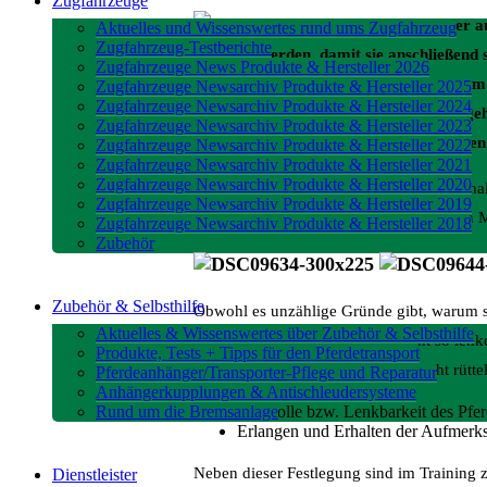
Zugfahrzeuge
Jungpferde oder a
Aktuelles und Wissenswertes rund ums Zugfahrzeug
Zugfahrzeug-Testberichte
gemacht werden, damit sie anschließend so
Zugfahrzeuge News Produkte & Hersteller 2026
nachfolgende Konzept zum Training zum V
Zugfahrzeuge Newsarchiv Produkte & Hersteller 2025
Zugfahrzeuge Newsarchiv Produkte & Hersteller 2024
gelernt hat, in den Pferdeanhänger zu geh
Zugfahrzeuge Newsarchiv Produkte & Hersteller 2023
für-Schritt-Schulung für den langfristigen
Zugfahrzeuge Newsarchiv Produkte & Hersteller 2022
Zugfahrzeuge Newsarchiv Produkte & Hersteller 2021
Zugfahrzeuge Newsarchiv Produkte & Hersteller 2020
„Letztes Wochenende hat Karo nur eine hal
Zugfahrzeuge Newsarchiv Produkte & Hersteller 2019
ja für den einen oder anderen geduldigen 
Zugfahrzeuge Newsarchiv Produkte & Hersteller 2018
Zubehör
Zubehör & Selbsthilfe
Obwohl es unzählige Gründe gibt, warum si
Aktuelles & Wissenswertes über Zubehör & Selbsthilfe
lassen sich in dieser Situation nicht so len
Produkte, Tests + Tipps für den Pferdetransport
mangelnden Kontrolle lässt sich nicht rüttel
Pferdeanhänger/Transporter-Pflege und Reparatur
Anhängerkupplungen & Antischleudersysteme
Rund um die Bremsanlage
Kontrolle bzw. Lenkbarkeit des Pfer
Erlangen und Erhalten der Aufmerksa
Neben dieser Festlegung sind im Training 
Dienstleister