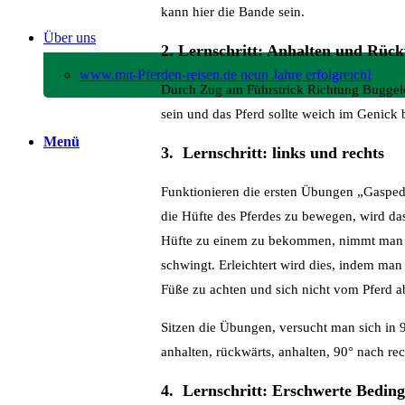
kann hier die Bande sein.
Über uns
2. Lernschritt: Anhalten und Rüc
www.mit-Pferden-reisen.de neun Jahre erfolgreich!
Durch Zug am Führstrick Richtung Buggelenk
sein und das Pferd sollte weich im Genick 
Menü
3. Lernschritt: links und rechts
Funktionieren die ersten Übungen „Gasped
die Hüfte des Pferdes zu bewegen, wird das 
Hüfte zu einem zu bekommen, nimmt man de
schwingt. Erleichtert wird dies, indem man
Füße zu achten und sich nicht vom Pferd a
Sitzen die Übungen, versucht man sich in 9
anhalten, rückwärts, anhalten, 90° nach r
4. Lernschritt: Erschwerte Bedin