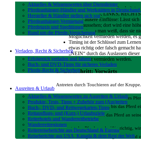
Aktuelles & Wissenswertes über Dienstleister
Schritt für Schritt Plan: Gearbeite
Pferdeanhänger-Händler und Werkstätten in Deutschand,
RÜCKWÄRTS, LINKS, RECHTS. Die A
Hersteller & Händler stellen sich vor
richtige äußere Einflüsse: Lässt sic
Pferdeanhänger-Vermietung
anders aussehen; dort wird eine höhe
Pferdetaxis und Speditionen
nicht dort, wo man weiß, dass sie n
Rund um die Pferde-Versicherung
Möglichkeit vermieden werden, es g
Timing ist der Schlüssel zum Lernen
etwas richtig oder falsch gemacht h
Verladen, Recht & Sicherheit
„NEIN“ durch das Auslassen dieser P
Erfolgreich verladen und fahren
Möglichkeit vermieden werden.
Buch- und DVD-Tipps für sicheres Verladen
Pferde-Recht & Sicherheit
1. Lernschritt: Vorwärts
Antreten durch Touchieren auf der Kruppe
Ausreiten & Urlaub
Aktuelles & Wissenswertes zu Ausreiten & Urlaub
Man steht links neben der Schulter des Pfe
Produkte, Tests, Tipps + Zubehör zum (Aus)reiten
die Kruppe leicht touchiert, bis das Pferd 
Buch-, DVD- und Reitwegekarten-Tipps
Reitausflugs- und (Kurz-) Urlaubsziele
erfolgt von hinten, damit das Pferd an sei
Reiterhotels und Wanderreitbetriebe
Wanderreitregionen
Antwortet das Pferd regelmäßig richtig, w
Reiterreiseberichte aus Deutschland & Europa
Reiseberichte aus USA, Kanada & dem Rest der Welt
zu einem bewegt, wird es angehalten und zur