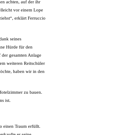
en achten, auf der ihr
elleicht vor einem Lope
ehst“, erklärt Ferruccio
dank seines
eine Hürde für den
uf der gesamten Anlage
nem weiteren Reitschüler
öchte, haben wir in den
 Hotelzimmer zu bauen.
s ist.
 einen Traum erfüllt.
erkaufte er seine