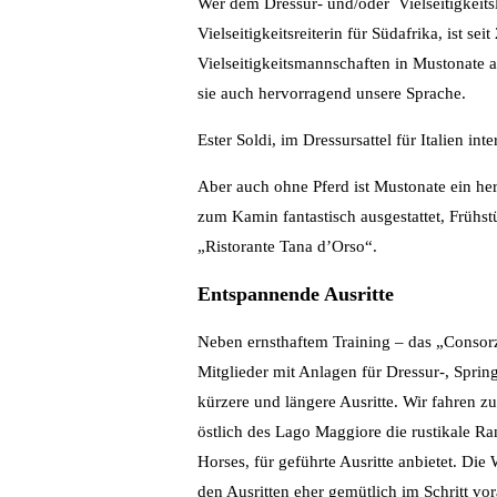
Wer dem Dressur- und/oder Vielseitigkeitsla
Vielseitigkeitsreiterin für Südafrika, ist se
Vielseitigkeitsmannschaften in Mustonate ak
sie auch hervorragend unsere Sprache.
Ester Soldi, im Dressursattel für Italien int
Aber auch ohne Pferd ist Mustonate ein her
zum Kamin fantastisch ausgestattet, Frühst
„Ristorante Tana d’Orso“.
Entspannende Ausritte
Neben ernsthaftem Training – das „Consorz
Mitglieder mit Anlagen für Dressur-, Spring
kürzere und längere Ausritte. Wir fahren z
östlich des Lago Maggiore die rustikale Ra
Horses, für geführte Ausritte anbietet. Die
den Ausritten eher gemütlich im Schritt vo