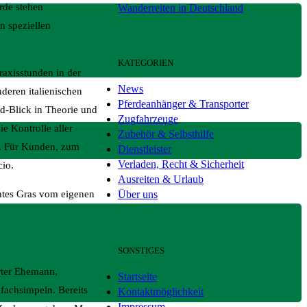
rde stehen
Wanderreiten in Deutschland
n speziellen
KATEGORIEN
raxisstunden in der
News
deren italienischen
Pferdeanhänger & Transporter
d-Blick in Theorie und
Zugfahrzeuge
e Kontrolle aller
Zubehör & Selbsthilfe
w. Für Kunden, zum
Dienstleister
Verladen, Recht & Sicherheit
cio.
Ausreiten & Urlaub
Über uns
ähtes Gras vom eigenen
SONSTIGES
rter Ehemann,
Startseite
 fachsimpeln. Bereits
Kontaktmöglichkeit
Impressum