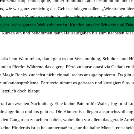
ne Horsemanship-Philosophie, immer freundlich, aber bestimmt mit dem
 uns, wie wir ganz vorsichtig das Gebiss einlegen sollen. „Wir streben hie
hten unseren Kunden vermitteln, wie wichtig eine gute Kommunikation f
iner, der in der ganzen Welt zuhause ist: Kunden aus der Schweiz und D
gen Kursen ein und bekommen dann Hausaufgaben bis zum nächsten Mal.
assischem Warmreiten, dann geht es um Versammlung, Schulter- und Hüf
 fremden Pferde: Während das eigene Pferd zuhause quasi via Gedankenü
dy Magic Rocky zunächst nicht einmal, rechts anzugaloppieren. Da gibt 
unikationsprobleme. Ferruccio nimmt es gelassen und korrigiert Sitz- 
 letztlich doch klappt.
 Trail am zweiten Nachmittag. Eine kleine Pattern für Walk-, Jog- und L
e abgeritten und los geht es. Die Hindernisse liegen anspruchsvoll eng.
 den Gangarten zu achten haben, wobei ihm vor allem das gerade Anrei
zelne Hindernis ist ja bekanntermaßen „nur die halbe Miete“, entscheide