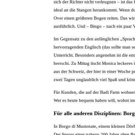
sich der Richter nicht verleugnen – ist das
ideal an die Stangen herankommt. Wenn du 
Over einen größeren Bogen reiten. Das wird
ausführlich. Und – Bingo – nach ein paar 
Im Gegensatz zu den anfänglichen „Sprachp
hervorragenden Englisch (das sollte man se
Unterricht. Besonders angenehm ist die ent
herrscht. Zu Mittag tischt Monica leckeres
aus der Schweiz, der hier in einer Woche 
zwei Tagen unglaublich viel Spaß und kön
Für Kunden, die auf der Badi Farm wohnen 
Wer es heute bequem haben will, wohnt im 
Für alle anderen Disziplinen: Bor
In Borgo di Mustonate, einem kleinen Dörfc
Der Spross einer nahezu 200 Jahre alten Ba