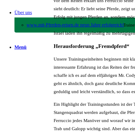
vor dem Reiten erklärt uns Ferruccio sei
sieht deutlich: Er liebt seine Pferde, zeigt
Über uns
Erfolg mit jungen Pferden an, sondern möc
www.mit-Pferden-reisen.de neun Jahre erfolgreich!
Freundschaft ist“, so der italienische Tra
Israel laden ihn regelmäßig zu mehrtägi
Herausforderung „Fremdpferd“
Menü
Unsere Trainingseinheiten beginnen mit kl
interessante Erfahrung ist das Reiten der
schaffe ich es auf dem elfjährigen Mr. Co
geht es ähnlich, doch ganz deutliche Komm
geduldig und leicht verständlich, so dass es
Ein Highlight der Trainingsstunden ist der
Stangenquadrat werden aufgebaut, die Pferd
Ferruccio jedes Manöver und worauf wir in
Trab und Galopp wichtig sind. Aber das ein