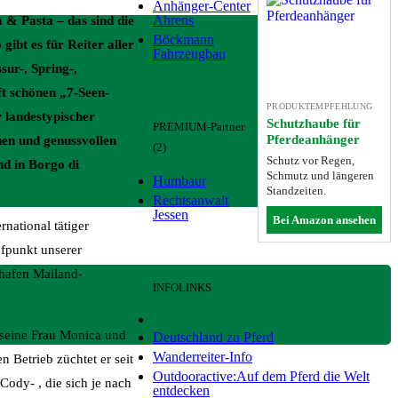
Anhänger-Center
Ahrens
 & Pasta – das sind die
Böckmann
gibt es für Reiter aller
Fahrzeugbau
ur-, Spring-,
ft schönen „7-Seen-
PRODUKTEMPFEHLUNG
 landestypischer
Schutzhaube für
PREMIUM-Partner
Pferdeanhänger
en und genussvollen
(2)
Schutz vor Regen,
nd in Borgo di
Schmutz und längeren
Humbaur
Standzeiten.
Rechtsanwalt
Jessen
Bei Amazon ansehen
national tätiger
ufpunkt unserer
ghafen Mailand-
INFOLINKS
 seine Frau Monica und
Deutschland zu Pferd
Wanderreiter-Info
 Betrieb züchtet er seit
Outdooractive:Auf dem Pferd die Welt
ody- , die sich je nach
entdecken