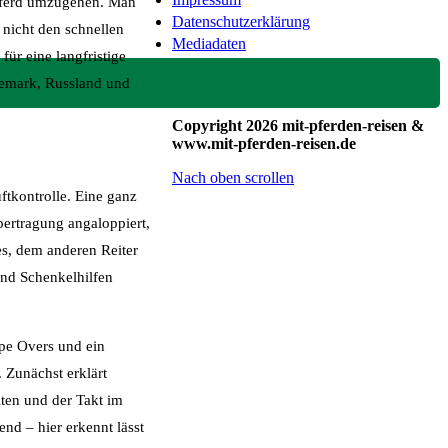
 Pferd umzugehen. Man
Datenschutzerklärung
r nicht den schnellen
Mediadaten
ür eine langfristige
änemark, Russland und
Copyright 2026 mit-pferden-reisen &
www.mit-pferden-reisen.de
Nach oben scrollen
tkontrolle. Eine ganz
bertragung angaloppiert,
es, dem anderen Reiter
und Schenkelhilfen
ope Overs und ein
 Zunächst erklärt
ten und der Takt im
nd – hier erkennt lässt