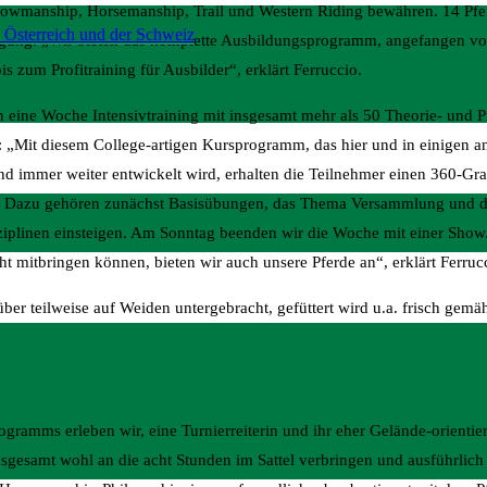
Showmanship, Horsemanship, Trail und Western Riding bewähren. 14 Pfe
 Österreich und der Schweiz
fügung. „Wir bieten das komplette Ausbildungsprogramm, angefangen vo
 zum Profitraining für Ausbilder“, erklärt Ferruccio.
ann eine Woche Intensivtraining mit insgesamt mehr als 50 Theorie- und P
 „Mit diesem College-artigen Kursprogramm, das hier und in einigen an
d immer weiter entwickelt wird, erhalten die Teilnehmer einen 360-Gra
en. Dazu gehören zunächst Basisübungen, das Thema Versammlung und di
isziplinen einsteigen. Am Sonntag beenden wir die Woche mit einer Sho
ht mitbringen können, bieten wir auch unsere Pferde an“, erklärt Ferruc
über teilweise auf Weiden untergebracht, gefüttert wird u.a. frisch gem
gramms erleben wir, eine Turnierreiterin und ihr eher Gelände-orientie
nsgesamt wohl an die acht Stunden im Sattel verbringen und ausführlich