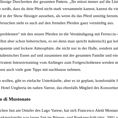
 flüssige Durchreiten der gesamten Pattern. „Ihr müsst immer auf die Lini
weißt, dass du dein Pferd nicht stark versammeln kannst, kannst du vi
 in der Show flüssiger aussehen, als wenn du das Pferd unnötig herumzi
Versuchen sieht es auch auf den fremden Pferden ganz vernünftig aus.
roblemen“ mit den neuen Pferden ist die Verständigung mit Ferruccio 
lbst aber schon beherrschen, es sei denn man spricht italienisch) gar k
spannte und lockere Atmosphäre, die nicht nur in der Halle, sondern a
 italienisches Essen auf und zusammen mit der gesamten Familie und ei
privatem Intensivtraining vom Anfänger zum Fortgeschrittenen werden m
nen auch viele gute Tipps mit nachhause nehmen.
wollen, gibt es einfache Unterkünfte, aber es ist geplant, komfortable
Hotel Ungheria im nahen Varese, das ebenfalls Mitglied des Konsortium
go di Mustonato
hen fast am Ostufer des Lago Varese, hat sich Francesco Aletti Montano
nkiersfamilie war lange Zeit im Börsen- und Bankgeschäft tätig. 2001 v