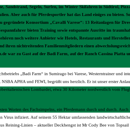
, Sandstrand, Segeln, Surfen, im Winter Skifahren in Südtirol, Pizza
lien. Aber auch für Pferdesportler hat das Land einiges zu bieten. So 
u gegründete Konsortium „Cavalli Varese“: 13 Reitanlagen für Dress
 Gespannfahrer bieten Training sowie entspannte Ausritte im traumha
hören noch weitere Anbieter wie Hotels, Restaurants und Hersteller
 ihren nichtreitenden Familienmitgliedern einen abwechslungsreich
n.de war zu Gast auf der Badi Farm, auf der Ranch Cassina Piatta u
htbetriebs „Badi Farm“ in Sumirago bei Varese, Westerntrainer und inter
, NSBA APHA und FEWI, begrüßt uns herzlich. Er ist unser erster Anla
r oberitalienischen Lombardei, etwa 30 Kilometer nordwestlich vom Flu
 ersten Worten des Fachsimpelns, ein Pferdemann durch und durch. Auch
 Virus infiziert. Auf seinem 55 Hektar umfassenden landwirtschaftlichen
s Reining-Linien – aktueller Deckhengst ist Mr Cody Bee von Topsail C