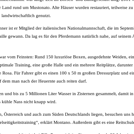
 Land rund um Mustonato. Alte Häuser wurden restauriert, teilweise zu
andwirtschaftlich genutzt.
nner ist er Mitglied der italienischen Nationalmannschaft, die im Septe
aille gewann. Da lag es für den Pferdemann natürlich nahe, auf seinem
zwar vom Feinsten: Rund 150 luxuriöse Boxen, ausgedehnte Weiden, ei
timale Training, eine große Halle und ein mehrere Reitplätze, darunter 
Rosa. Für Fahrer gibt es einen 100 x 50 m großen Dressurplatz und ei
uf dem man nach der Heuernte auch reiten darf.
n und bis zu 5 Millionen Liter Wasser in Zisternen gesammelt, damit 
 kühle Nass nicht knapp wird.
h, Österreich und auch zum Süden Deutschlands liegen, besuchen uns hie
eitigkeitstraining“, erklärt Montano. Außerdem gibt es eine Reitschule