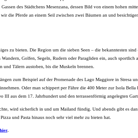
en Gassen des Städtchens Mesenzana, dessen Bild von einem hohen mitte
en wir die Pferde an einem Seil zwischen zwei Bäumen an und besichtig
einiges zu bieten. Die Region um die sieben Seen – die bekanntesten sin
Wandern, Golfen, Segeln, Rudern oder Paragliden ein, auch sportlich a
n und Tälern austoben, bis die Muskeln brennen.
ängen zum Beispiel auf der Promenade des Lago Maggiore in Stresa un
 einnehmen. Oder man schippert per Fähre die 400 Meter zur Isola Bella
o III aus dem 17. Jahrhundert und den terrassenförmig angelegten Gart
chte, wird sicherlich in und um Mailand fündig. Und abends gibt es dan
izza und Pasta hinaus noch sehr viel mehr zu bieten hat.
hier
.