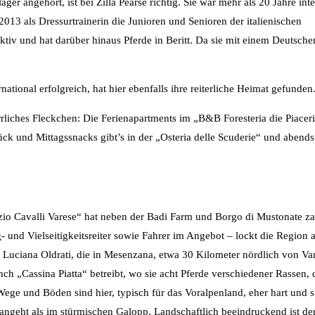
ger angehört, ist bei Zilla Pearse richtig. Sie war mehr als 20 Jahre int
it 2013 als Dressurtrainerin die Junioren und Senioren der italienischen
tiv und hat darüber hinaus Pferde in Beritt. Da sie mit einem Deutschem 
ernational erfolgreich, hat hier ebenfalls ihre reiterliche Heimat gefunden
rliches Fleckchen: Die Ferienapartments im „B&B Foresteria die Piaceri
ück und Mittagssnacks gibt’s in der „Osteria delle Scuderie“ und abends
io Cavalli Varese“ hat neben der Badi Farm und Borgo di Mustonate za
- und Vielseitigkeitsreiter sowie Fahrer im Angebot – lockt die Region 
u Luciana Oldrati, die in Mesenzana, etwa 30 Kilometer nördlich von V
nch „Cassina Piatta“ betreibt, wo sie acht Pferde verschiedener Rassen,
 Wege und Böden sind hier, typisch für das Voralpenland, eher hart und st
rangeht als im stürmischen Galopp. Landschaftlich beeindruckend ist de