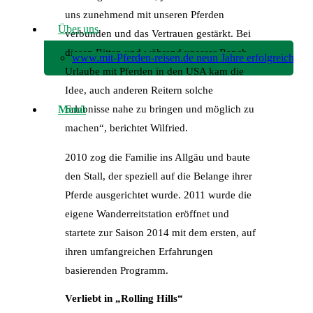
uns zunehmend mit unseren Pferden
Über uns
verbunden und das Vertrauen gestärkt. Bei
diesen Ritten und während unserer Ranch-
www.mit-Pferden-reisen.de neun Jahre erfolgreich!
Urlaube mit Pferden in den USA kam die
Idee, auch anderen Reitern solche
Menü
Erlebnisse nahe zu bringen und möglich zu
machen“, berichtet Wilfried.
2010 zog die Familie ins Allgäu und baute
den Stall, der speziell auf die Belange ihrer
Pferde ausgerichtet wurde. 2011 wurde die
eigene Wanderreitstation eröffnet und
startete zur Saison 2014 mit dem ersten, auf
ihren umfangreichen Erfahrungen
basierenden Programm.
Verliebt in „Rolling Hills“