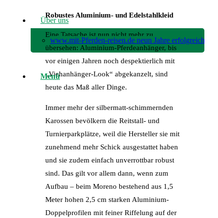
Robustes Aluminium- und Edelstahlkleid
Über uns
Eine Tatsache ist nun nicht mehr zu
www.mit-Pferden-reisen.de neun Jahre erfolgreich!
übersehen: Aluminium-Pferdeanhänger, bis
vor einigen Jahren noch despektierlich mit
„Viehanhänger-Look“ abgekanzelt, sind
Menü
heute das Maß aller Dinge.
Immer mehr der silbermatt-schimmernden
Karossen bevölkern die Reitstall- und
Turnierparkplätze, weil die Hersteller sie mit
zunehmend mehr Schick ausgestattet haben
und sie zudem einfach unverrottbar robust
sind. Das gilt vor allem dann, wenn zum
Aufbau – beim Moreno bestehend aus 1,5
Meter hohen 2,5 cm starken Aluminium-
Doppelprofilen mit feiner Riffelung auf der