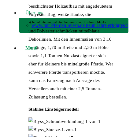
beschichteter Holzaufbau mit angedeutetem
Über uns
Polyester-Bug, weiße Haube, die
Aluminiumverbindungen zwischen Holz
www.mit-Pferden-reisen.de neun Jahre erfolgreich!
und Polyester schmücken mittelblaue
Dekorlinien. Mit den Innenmaßen von 3,10
m Länge, 1,70 m Breite und 2,30 m Höhe
Menü
sowie 1,1 Tonnen Nutzlast eignet er sich
eher für kleinere bis mittelgroße Pferde. Wer
schwerere Pferde transportieren möchte,
kann das Fahrzeug nach Aussage des
Herstellers auch mit einer 2,5 Tonnen-
Zulassung bestellen.
Stabiles Einsteigermodell