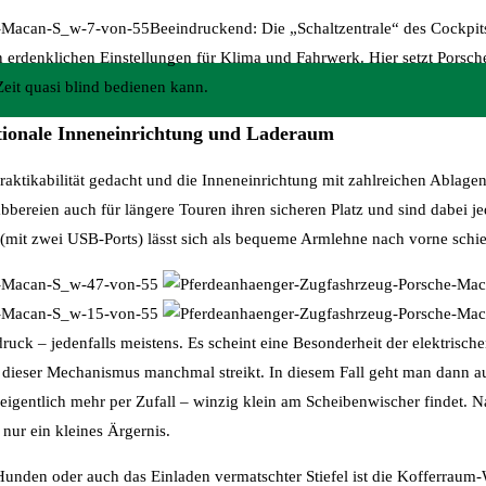
Beeindruckend: Die „Schaltzentrale“ des Cockpit
rdenklichen Einstellungen für Klima und Fahrwerk. Hier setzt Porsche
Zeit quasi blind bedienen kann.
ktionale Inneneinrichtung und Laderaum
Praktikabilität gedacht und die Inneneinrichtung mit zahlreichen Ablage
bereien auch für längere Touren ihren sicheren Platz und sind dabei jede
(mit zwei USB-Ports) lässt sich als bequeme Armlehne nach vorne schi
ruck – jedenfalls meistens. Es scheint eine Besonderheit der elektrisch
dieser Mechanismus manchmal streikt. In diesem Fall geht man dann a
eigentlich mehr per Zufall – winzig klein am Scheibenwischer findet. N
ur ein kleines Ärgernis.
 Hunden oder auch das Einladen vermatschter Stiefel ist die Kofferraum