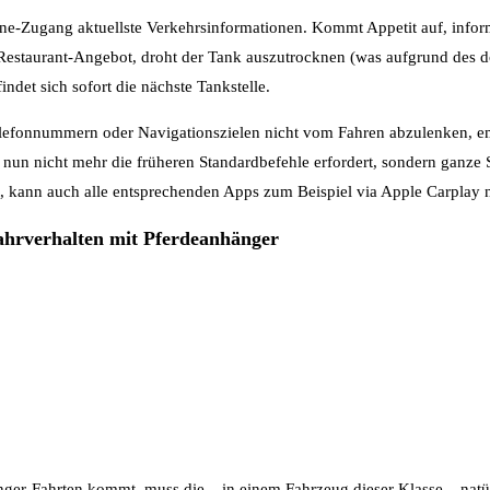
e-Zugang aktuellste Verkehrsinformationen. Kommt Appetit auf, infor
e Restaurant-Angebot, droht der Tank auszutrocknen (was aufgrund des 
indet sich sofort die nächste Tankstelle.
elefonnummern oder Navigationszielen nicht vom Fahren abzulenken, em
n nicht mehr die früheren Standardbefehle erfordert, sondern ganze S
, kann auch alle entsprechenden Apps zum Beispiel via Apple Carplay 
ahrverhalten mit Pferdeanhänger
ger-Fahrten kommt, muss die – in einem Fahrzeug dieser Klasse – natür