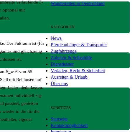
umbreite verlaufende 3-
Wanderreiten in Deutschland
 optional mit
allen.
KATEGORIEN
News
e: Der Fußraum ist (für
Pferdeanhänger & Transporter
Zugfahrzeuge
gantes und gleichzeitig
Zubehör & Selbsthilfe
hlossen ist.
Dienstleister
Verladen, Recht & Sicherheit
Ausreiten & Urlaub
tall mit Reithosen auf
Über uns
tem Leder niederlassen.
rsonen individuell zig-
al passiert, genießen
SONSTIGES
 wieder in die für die
Startseite
henhalter, eigener
Kontaktmöglichkeit
Impressum