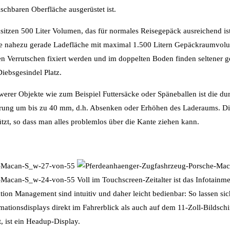
schbaren Oberfläche ausgerüstet ist.
sitzen 500 Liter Volumen, das für normales Reisegepäck ausreichend is
ne nahezu gerade Ladefläche mit maximal 1.500 Litern Gepäckraumvolu
 Verrutschen fixiert werden und im doppelten Boden finden seltener g
iebsgesindel Platz.
hwerer Objekte wie zum Beispiel Futtersäcke oder Späneballen ist die du
rung um bis zu 40 mm, d.h. Absenken oder Erhöhen des Laderaums. Die
tzt, so dass man alles problemlos über die Kante ziehen kann.
Voll im Touchscreen-Zeitalter ist das Infotain
n Management sind intuitiv und daher leicht bedienbar: So lassen sic
ationsdisplays direkt im Fahrerblick als auch auf dem 11-Zoll-Bildsch
t, ist ein Headup-Display.