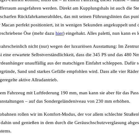
rraum ausgefahren werden. Direkt am Kupplungshals ist auch die Ste
 scharfen Rückfahrkamerabildes, das mit seinen Führungslinien das pu
er Macan perfekt positioniert, ist in wenigen Sekunden angekuppelt und 
rgeschriebene Öse (mehr dazu
hier
) eingehakt. Alles paletti, nun kann es 
 wahrscheinlich nicht (nur) wegen der luxuriösen Ausstattung: Im Zentru
asi eine erwartete Selbstverständlichkeit, dass die 345 PS und das 480
eanhänger unauffällig aus der matschigen Einfahrt schleppen. Dafür sc
rgründe, Sand und starkes Gefälle empfohlen wird. Dass alle vier Räde
geregelte aktive Allradantrieb.
esem Fahrzeug mit Luftfederung 190 mm, man kann sie aber für das Passi
eranstaltungen – auf das Sondergeländeniveau von 230 mm erhöhen.
obahnen rollen wir im Komfort-Modus, der vor allem schlechte Straßenb
 dahin und genießen in dem durch die Geräuschschutzverglasung abge
stems.