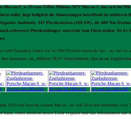
Das Midsize-SUV Macan S, das sich bei Mit
n sollte, liegt lediglich die Abmessungen betreffend im mittleren 
pelegantes Ambiente, 345 Pferdestärken (260 kW), die 480 Nm Drehm
 auch schwerere Pferdeanhänger souverän vom Fleck ziehen. Ab 65.3
en.
und Panamera hatten wir bei Mit-Pferden-reisen.de das – so viel sei 
 den kleineren, als „Midsize-SUV“ bezeichneten, Macan im Zugfahrzeug
Ende 2018 hat Porsche seinem Macan, der seit 2014 mit immerhin rund
en kann, einen moderat neuen Look verpasst und das Infotainment auf 