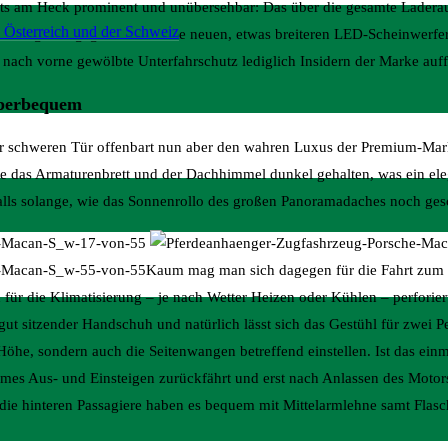
achts am Heck prominent und unübersehbar: Das über die gesamte Ladera
 Österreich und der Schweiz
t-orange. Dagegen werden die neuen, etwas breiteren LED-Scheinwerfer,
nach vorne gewölbte Unterfahrschutz lediglich Insidern der Marke auff
uperbequem
er schweren Tür offenbart nun aber den wahren Luxus der Premium-Mark
ie das Armaturenbrett und der Dachhimmel dunkel gehalten, was ein ele
alls solange, wie das Sonnenrollo des großen Panoramadaches noch gesc
Kaum mag man sich dagegen für die Fahrt zum S
für die Klimatisierung – je nach Wetter Heizen oder Kühlen – perforier
gut sitzender Handschuh und natürlich lässt sich das Gestühl für zwei Pe
Höhe, sondern auch die Seitenwangen betreffend einstellen. Ist das einm
emes Aus- und Einsteigen zurückfährt und erst nach Anlassen des Motors
 die hinteren Passagiere haben es bequem mit Mittelarmlehne samt Flasc