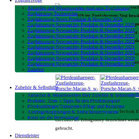
Zugfahrzeuge
Aktuelles und Wissenswertes rund ums Zugfahrzeug
Zugfahrzeug-Testberichte
Sommer 2019 im Zugfahrzeug-Test bewähre
Zugfahrzeuge News Produkte & Hersteller 2026
herrscht alles andere als Mittelmaß: To
Zugfahrzeuge Newsarchiv Produkte & Hersteller 2025
Zugfahrzeuge Newsarchiv Produkte & Hersteller 2024
bringen und mit 2,4 Tonnen Anhängelast
Zugfahrzeuge Newsarchiv Produkte & Hersteller 2023
Serienausstattung ist der Macan S zu hab
Zugfahrzeuge Newsarchiv Produkte & Hersteller 2022
Zugfahrzeuge Newsarchiv Produkte & Hersteller 2021
Zugfahrzeuge Newsarchiv Produkte & Hersteller 2020
Nach den großen Modellen Porsche Cayenne 
Zugfahrzeuge Newsarchiv Produkte & Hersteller 2019
verraten – ausgesprochene Vergnügen, nun
Zugfahrzeuge Newsarchiv Produkte & Hersteller 2018
Zubehör
Zubehör & Selbsthilfe
Aktuelles & Wissenswertes über Zubehör & Selbsthilfe
Produkte, Tests + Tipps für den Pferdetransport
Pferdeanhänger/Transporter-Pflege und Reparatur
Mit dem Ausstieg aus der Diesel-Technik 
Anhängerkupplungen & Antischleudersysteme
Rund um die Bremsanlage
durchaus als Erfolgsstory bezeichnet werd
gebracht.
Dienstleister