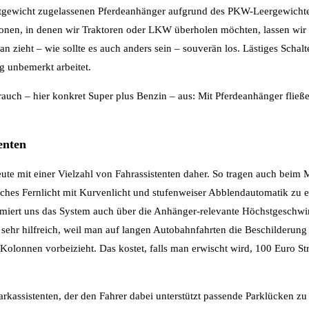
tgewicht zugelassenen Pferdeanhänger aufgrund des PKW-Leergewichte
tionen, in denen wir Traktoren oder LKW überholen möchten, lassen wir 
 zieht – wie sollte es auch anders sein – souverän los. Lästiges Schalte
g unbemerkt arbeitet.
brauch – hier konkret Super plus Benzin – aus: Mit Pferdeanhänger fließe
enten
e mit einer Vielzahl von Fahrassistenten daher. So tragen auch beim 
ches Fernlicht mit Kurvenlicht und stufenweiser Abblendautomatik zu 
ormiert uns das System auch über die Anhänger-relevante Höchstgeschw
sehr hilfreich, weil man auf langen Autobahnfahrten die Beschilderung a
lonnen vorbeizieht. Das kostet, falls man erwischt wird, 100 Euro Str
arkassistenten, der den Fahrer dabei unterstützt passende Parklücken zu