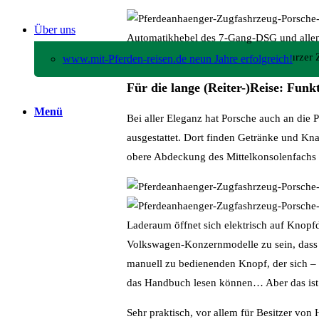
Über uns
Automatikhebel des 7-Gang-DSG und allen e
traditionelle Knöpfe, die man nach kurzer 
www.mit-Pferden-reisen.de neun Jahre erfolgreich!
Für die lange (Reiter-)Reise: Fun
Menü
Bei aller Eleganz hat Porsche auch an die 
ausgestattet. Dort finden Getränke und Knab
obere Abdeckung des Mittelkonsolenfachs 
Laderaum öffnet sich elektrisch auf Knopfd
Volkswagen-Konzernmodelle zu sein, dass 
manuell zu bedienenden Knopf, der sich – 
das Handbuch lesen können… Aber das ist n
Sehr praktisch, vor allem für Besitzer von