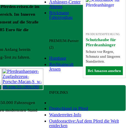
Anhänger-Center
Ahrens
-Pferden-reisen.de im
Böckmann
Bereich. Im Inneren
Fahrzeugbau
oment auf die Straße
85 Euro für die
PRODUKTEMPFEHLUNG
Schutzhaube für
PREMIUM-Partner
Pferdeanhänger
(2)
am Anfang bereits
Schutz vor Regen,
Schmutz und längeren
-Test zu fahren.
Humbaur
Standzeiten.
Rechtsanwalt
Jessen
Bei Amazon ansehen
INFOLINKS
 350.000 Fahrzeugen
Deutschland zu Pferd
den modernsten Stand
Wanderreiter-Info
Outdooractive:Auf dem Pferd die Welt
entdecken