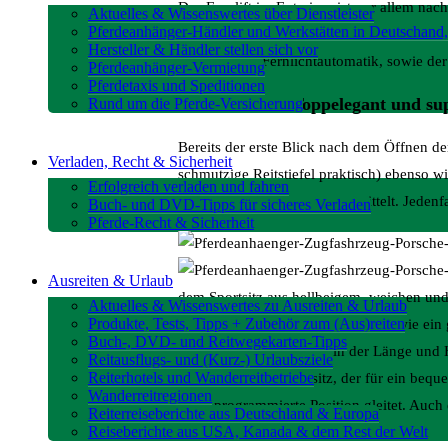
Das Facelift im Exterieur ist vor allem n
Aktuelles & Wissenswertes über Dienstleister
Pferdeanhänger-Händler und Werkstätten in Deutschand,
D-Leuchtenband strahlt auffallend brandro
Hersteller & Händler stellen sich vor
dynamischer Fernlichtautomatik, sowie der 
Pferdeanhänger-Vermietung
Pferdetaxis und Speditionen
Innere Werte: Toppelegant und s
Rund um die Pferde-Versicherung
Bereits der erste Blick nach dem Öffnen d
Verladen, Recht & Sicherheit
schmutzige Reitstiefel praktisch) ebenso w
Erfolgreich verladen und fahren
kuscheliges Raumgefühl vermittelt. Jedenf
Buch- und DVD-Tipps für sicheres Verladen
Pferde-Recht & Sicherheit
Ausreiten & Urlaub
dem Sportsitz aus hellbeigem, weichen und 
Aktuelles & Wissenswertes zu Ausreiten & Urlaub
Produkte, Tests, Tipps + Zubehör zum (Aus)reiten
Die Sitzschale umfängt den Fahrer wie ein 
Buch-, DVD- und Reitwegekarten-Tipps
fach elektrisch nicht nur in der Länge und 
Reitausflugs- und (Kurz-) Urlaubsziele
Reiterhotels und Wanderreitbetriebe
wir den sog. Komfortsitz, der für ein bequ
Wanderreitregionen
Fahrt programmierte Position gleitet. Auch
Reiterreiseberichte aus Deutschland & Europa
Reiseberichte aus USA, Kanada & dem Rest der Welt
Klimatisierung und USB-Anschlüssen.