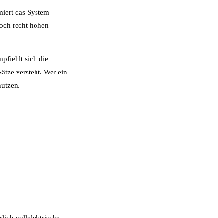
miert das System
doch recht hohen
pfiehlt sich die
ätze versteht. Wer ein
nutzen.
lich vollelektrische