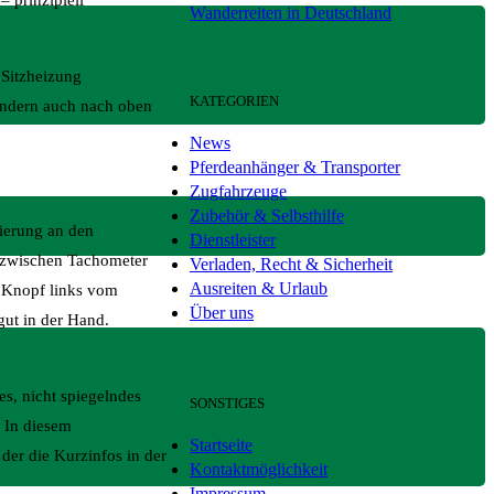
– prinzipiell
Wanderreiten in Deutschland
 Sitzheizung
KATEGORIEN
sondern auch nach oben
News
Pferdeanhänger & Transporter
Zugfahrzeuge
Zubehör & Selbsthilfe
zierung an den
Dienstleister
e zwischen Tachometer
Verladen, Recht & Sicherheit
Ausreiten & Urlaub
m Knopf links vom
Über uns
gut in der Hand.
s, nicht spiegelndes
SONSTIGES
. In diesem
Startseite
der die Kurzinfos in der
Kontaktmöglichkeit
Impressum