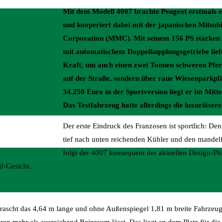
Mit dem Modell 4007 brachte Peugeot erstmals 
und kooperiert dabei mit der japanischen Mitsub
Corporation (MMC). Mit seinem 156 PS starken 
mit automatischem Doppelkupplungsgetriebe lief
Kraft, um auch einen zwei Tonnen schweren Pfe
auf der Straße, sondern über raue Wiesenparkplä
34.250 Euro in der Sportversion liegt er im Mitt
Das Testfahrzeug hatte allerdings die luxuriöser
Der erste Eindruck des Franzosen ist sportlich: De
tief nach unten reichenden Kühler und den mande
folgt der 4007 konsequent der aktuellen Design-Ph
d-Gesicht.
rascht das 4,64 m lange und ohne Außenspiegel 1,81 m breite Fahrzeug