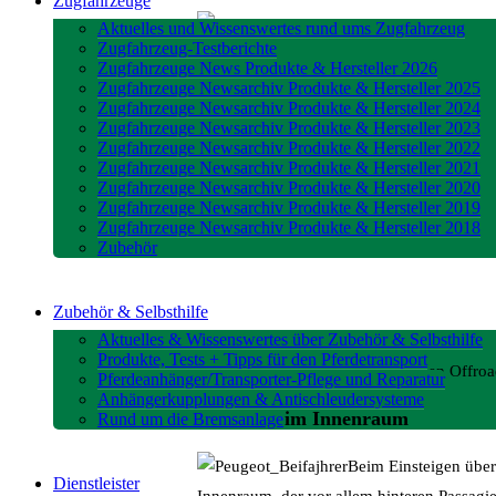
Zugfahrzeuge
Aktuelles und Wissenswertes rund ums Zugfahrzeug
Zugfahrzeug-Testberichte
Zugfahrzeuge News Produkte & Hersteller 2026
Zugfahrzeuge Newsarchiv Produkte & Hersteller 2025
Zugfahrzeuge Newsarchiv Produkte & Hersteller 2024
Zugfahrzeuge Newsarchiv Produkte & Hersteller 2023
Zugfahrzeuge Newsarchiv Produkte & Hersteller 2022
Zugfahrzeuge Newsarchiv Produkte & Hersteller 2021
Zugfahrzeuge Newsarchiv Produkte & Hersteller 2020
Zugfahrzeuge Newsarchiv Produkte & Hersteller 2019
Zugfahrzeuge Newsarchiv Produkte & Hersteller 2018
Zubehör
Zubehör & Selbsthilfe
Aktuelles & Wissenswertes über Zubehör & Selbsthilfe
Produkte, Tests + Tipps für den Pferdetransport
und hat daher wenig vom typischen Offroa
Pferdeanhänger/Transporter-Pflege und Reparatur
Anhängerkupplungen & Antischleudersysteme
Viel Platz im Innenraum
Rund um die Bremsanlage
Beim Einsteigen über
Dienstleister