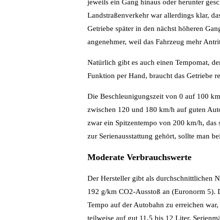
jeweils ein Gang hinaus oder herunter ges
Landstraßenverkehr war allerdings klar, das
Getriebe später in den nächst höheren Gan
angenehmer, weil das Fahrzeug mehr Antritt
Natürlich gibt es auch einen Tempomat, der
Funktion per Hand, braucht das Getriebe re
Die Beschleunigungszeit von 0 auf 100 km
zwischen 120 und 180 km/h auf guten Auto
zwar ein Spitzentempo von 200 km/h, das s
zur Serienausstattung gehört, sollte man b
Moderate Verbrauchswerte
Der Hersteller gibt als durchschnittlichen
192 g/km CO2-Ausstoß an (Euronorm 5). Da
Tempo auf der Autobahn zu erreichen war, i
teilweise auf gut 11,5 bis 12 Liter. Serienm