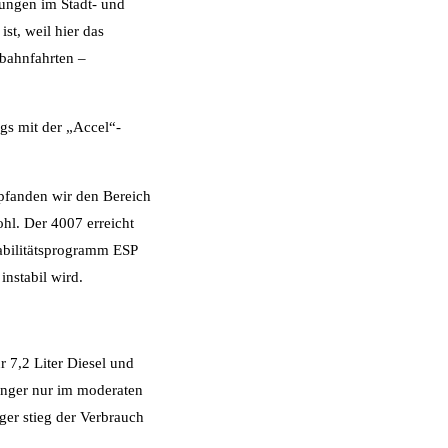
gungen im Stadt- und
st, weil hier das
obahnfahrten –
gs mit der „Accel“-
pfanden wir den Bereich
hl. Der 4007 erreicht
abilitätsprogramm ESP
instabil wird.
r 7,2 Liter Diesel und
änger nur im moderaten
ger stieg der Verbrauch