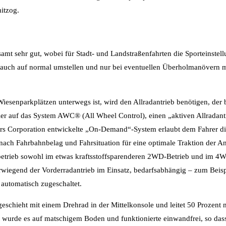
itzog.
amt sehr gut, wobei für Stadt- und Landstraßenfahrten die Sporteinstell
auch auf normal umstellen und nur bei eventuellen Überholmanövern 
Wiesenparkplätzen unterwegs ist, wird den Allradantrieb benötigen, der 
ier auf das System AWC® (All Wheel Control), einen „aktiven Allradantr
ors Corporation entwickelte „On-Demand“-System erlaubt dem Fahrer d
h Fahrbahnbelag und Fahrsituation für eine optimale Traktion der Ant
tbetrieb sowohl im etwas kraftsstoffsparenderen 2WD-Betrieb und im 
rwiegend der Vorderradantrieb im Einsatz, bedarfsabhängig – zum Beisp
 automatisch zugeschaltet.
chieht mit einem Drehrad in der Mittelkonsole und leitet 50 Prozent m
 wurde es auf matschigem Boden und funktionierte einwandfrei, so das