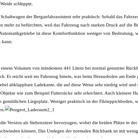
 Weide schleppte.
Schaltwagen der Berganfahrassistent sehr praktisch: Sobald das Fahrzeu
len mehr zu befürchten, weil das Fahrzeug nach starken Druck auf die 
 Automatikgetriebe ist diese Komfortfunktion weniger von Bedeutung, w
n kann.
t einem Volumen von mindestens 441 Litern bei normal genutzter Rück
ich. Er reicht weit ins Fahrzeug hinein, was beim Herausholen am Ende 
 Hebel abklappbare Ladekante, die auf diese Weise sehr niedrig wird und
bjekte wie zum Beispiel Futtersäcke sehr erleichtert. Auch kleinere H
 gemütlichen Liegeplatz. Weniger praktisch ist der Filzteppichboden, we
en.
die Version als Siebensitzer bevorzugen, wobei die beiden Plätze in der 
erschwinden können. Das Umlegen der normalen Rückbank ist mit weni