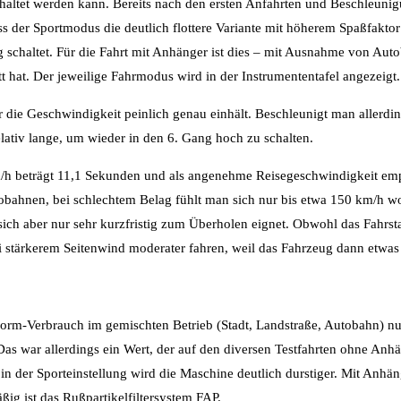
chaltet werden kann. Bereits nach den ersten Anfahrten und Beschleuni
s der Sportmodus die deutlich flottere Variante mit höherem Spaßfaktor i
g schaltet. Für die Fahrt mit Anhänger ist dies – mit Ausnahme von Aut
 hat. Der jeweilige Fahrmodus wird in der Instrumententafel angezeigt.
 die Geschwindigkeit peinlich genau einhält. Beschleunigt man allerdin
lativ lange, um wieder in den 6. Gang hoch zu schalten.
/h beträgt 11,1 Sekunden und als angenehme Reisegeschwindigkeit em
bahnen, bei schlechtem Belag fühlt man sich nur bis etwa 150 km/h wo
ich aber nur sehr kurzfristig zum Überholen eignet. Obwohl das Fahrst
ei stärkerem Seitenwind moderater fahren, weil das Fahrzeug dann etwas 
 Norm-Verbrauch im gemischten Betrieb (Stadt, Landstraße, Autobahn) nu
s war allerdings ein Wert, der auf den diversen Testfahrten ohne Anh
n der Sporteinstellung wird die Maschine deutlich durstiger. Mit Anhän
äßig ist das Rußpartikelfiltersystem FAP.