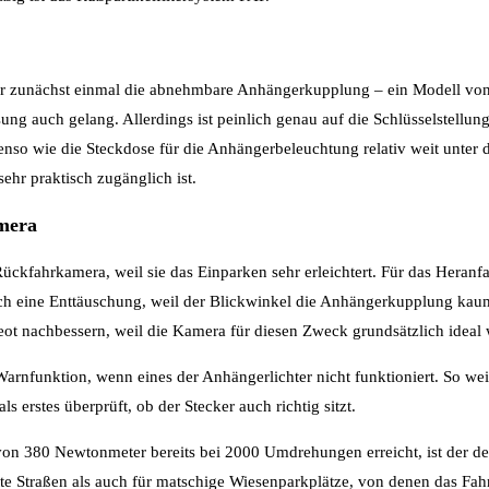
ar zunächst einmal die abnehmbare Anhängerkupplung – ein Modell von
g auch gelang. Allerdings ist peinlich genau auf die Schlüsselstellung
nso wie die Steckdose für die Anhängerbeleuchtung relativ weit unter d
sehr praktisch zugänglich ist.
mera
ückfahrkamera, weil sie das Einparken sehr erleichtert. Für das Heranf
ch eine Enttäuschung, weil der Blickwinkel die Anhängerkupplung kaum
geot nachbessern, weil die Kamera für diesen Zweck grundsätzlich ideal 
 Warnfunktion, wenn eines der Anhängerlichter nicht funktioniert. So w
s erstes überprüft, ob der Stecker auch richtig sitzt.
 380 Newtonmeter bereits bei 2000 Umdrehungen erreicht, ist der der
atte Straßen als auch für matschige Wiesenparkplätze, von denen das F