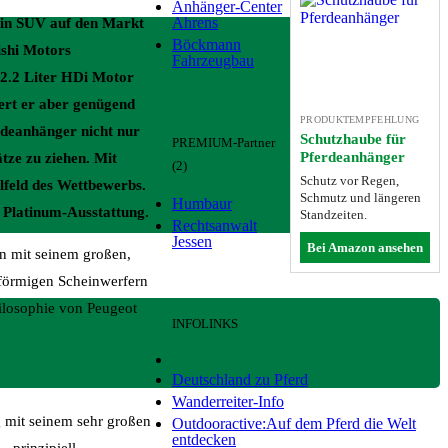
Anhänger-Center
Ahrens
ein SUV auf den Markt
Böckmann
ishi Motors
Fahrzeugbau
2.2 Liter HDi Motor
ert er aber genügend
PRODUKTEMPFEHLUNG
rdeanhänger nicht nur
Schutzhaube für
PREMIUM-Partner
Pferdeanhänger
tze zu ziehen. Mit
(2)
Schutz vor Regen,
elfeld des Wettbewerbs.
Schmutz und längeren
Humbaur
e Platinum-Ausstattung.
Standzeiten.
Rechtsanwalt
Jessen
Bei Amazon ansehen
nn mit seinem großen,
lförmigen Scheinwerfern
ilosophie von Peugeot
INFOLINKS
Deutschland zu Pferd
Wanderreiter-Info
 mit seinem sehr großen
Outdooractive:Auf dem Pferd die Welt
entdecken