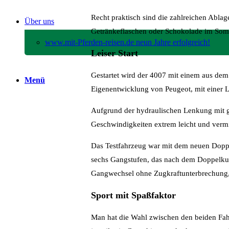
Recht praktisch sind die zahlreichen Ablage
Über uns
Getränkeflaschen oder Schokolade im Som
www.mit-Pferden-reisen.de neun Jahre erfolgreich!
Leiser Start
Gestartet wird der 4007 mit einem aus dem
Menü
Eigenentwicklung von Peugeot, mit einer L
Aufgrund der hydraulischen Lenkung mit g
Geschwindigkeiten extrem leicht und vermi
Das Testfahrzeug war mit dem neuen Doppel
sechs Gangstufen, das nach dem Doppelkupp
Gangwechsel ohne Zugkraftunterbrechung, 
Sport mit Spaßfaktor
Man hat die Wahl zwischen den beiden Fa