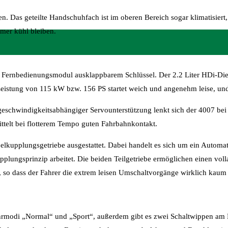
n. Das geteilte Handschuhfach ist im oberen Bereich sogar klimatisiert,
mer kühl bleiben.
 Fernbedienungsmodul ausklappbarem Schlüssel. Der 2.2 Liter HDi-Dies
eistung von 115 kW bzw. 156 PS startet weich und angenehm leise, und 
eschwindigkeitsabhängiger Servounterstützung lenkt sich der 4007 bei
ttelt bei flotterem Tempo guten Fahrbahnkontakt.
kupplungsgetriebe ausgestattet. Dabei handelt es sich um ein Automati
lungsprinzip arbeitet. Die beiden Teilgetriebe ermöglichen einen vol
so dass der Fahrer die extrem leisen Umschaltvorgänge wirklich kaum
hrmodi „Normal“ und „Sport“, außerdem gibt es zwei Schaltwippen am 