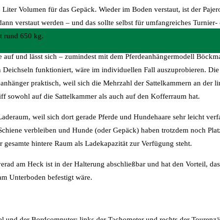
5 Liter Volumen für das Gepäck. Wieder im Boden verstaut, ist der Pajero
nn verstaut werden – und das sollte selbst für umfangreiches Turnier-
t rund 650 kg.
te auf und lässt sich – zumindest mit dem Pferdeanhängermodell Böckm
 Deichseln funktioniert, wäre im individuellen Fall auszuprobieren. Die
eanhänger praktisch, weil sich die Mehrzahl der Sattelkammern an der l
f sowohl auf die Sattelkammer als auch auf den Kofferraum hat.
aderaum, weil sich dort gerade Pferde und Hundehaare sehr leicht verf
Schiene verbleiben und Hunde (oder Gepäck) haben trotzdem noch Plat
r gesamte hintere Raum als Ladekapazität zur Verfügung steht.
rad am Heck ist in der Halterung abschließbar und hat den Vorteil, dass
am Unterboden befestigt wäre.
fel und der Bordcomputer: links der Tachometer und rechts der Tourenzä