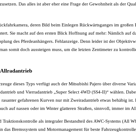
usetzen. Das alles ist aber eher eine Frage der Gewohnheit als der Quali
 Rückfahrkamera, deren Bild beim Einlegen Rückwärtsganges im großen 
chtert. Sie macht auf den ersten Blick Hoffnung auf mehr: Nämlich auf 
lung des Pferdeanhängers. Fehlanzeige. Denn leider ist der Objektivwin
man somit doch aussteigen muss, um die letzten Zentimeter zu kontrollie
Allradantrieb
rzeuge dieses Typs verfügt auch der Mitsubishi Pajero über diverse Vari
antrieb und Vierradantrieb „Super Select 4WD (SS4-II)“ wählen. Dabei i
rasanter gefahrenen Kurven nur mit Zweiradantrieb etwas behäbig ist. D
uch auf nassen oder im Winter glatteren Straßen, sinnvoll, immer im All
und Traktionskontrolle als integraler Bestandteil des AWC-Systems (All W
e in das Bremssystem und Motormanagement für beste Fahrzeugkontrolle.