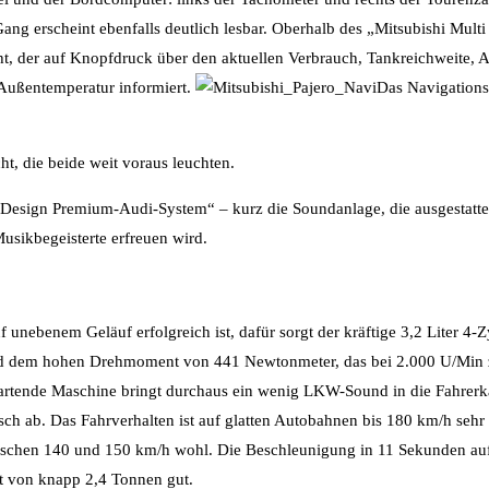
ang erscheint ebenfalls deutlich lesbar. Oberhalb des „Mitsubishi Mul
ht, der auf Knopfdruck über den aktuellen Verbrauch, Tankreichweite,
Außentemperatur informiert.
Das Navigationss
t, die beide weit voraus leuchten.
Design Premium-Audi-System“ – kurz die Soundanlage, die ausgestattet
sikbegeisterte erfreuen wird.
unebenem Geläuf erfolgreich ist, dafür sorgt der kräftige 3,2 Liter 4-
 dem hohen Drehmoment von 441 Newtonmeter, das bei 2.000 U/Min zu
e startende Maschine bringt durchaus ein wenig LKW-Sound in die Fahrerka
ch ab. Das Fahrverhalten ist auf glatten Autobahnen bis 180 km/h sehr
wischen 140 und 150 km/h wohl. Die Beschleunigung in 11 Sekunden auf 
t von knapp 2,4 Tonnen gut.