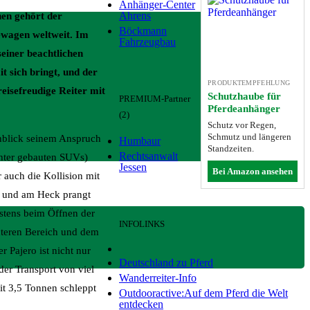
Anhänger-Center
Ahrens
nen gehört der
Böckmann
ewagen weltweit. Im
Fahrzeugbau
einer beachtlichen
 sich bringt, und der
PRODUKTEMPFEHLUNG
eisefreudige Reiter mit
Schutzhaube für
PREMIUM-Partner
Pferdeanhänger
(2)
Schutz vor Regen,
Schmutz und längeren
Anblick seinem Anspruch
Humbaur
Standzeiten.
Rechtsanwalt
chter gebauten SUVs)
Jessen
Bei Amazon ansehen
r auch die Kollision mit
e und am Heck prangt
estens beim Öffnen der
INFOLINKS
teren Bereich und dem
r Pajero ist nicht nur
Deutschland zu Pferd
der Transport von viel
Wanderreiter-Info
it 3,5 Tonnen schleppt
Outdooractive:Auf dem Pferd die Welt
entdecken