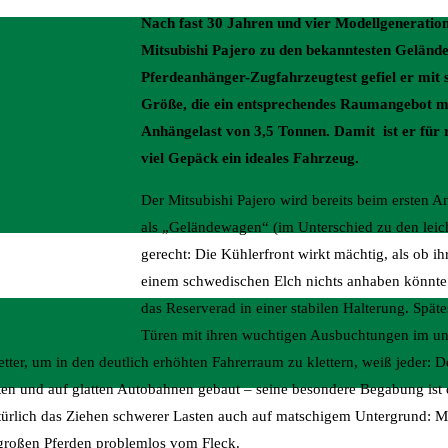
Nach fast 30 Jahren und vier Modellgeneratio
Mitsubishi Pajero zu den bekanntesten Geländ
Pferdeanhänger-Zugfahrzeugtest gefiel er mit s
Größe, die ein entsprechendes Raumangebot mit
Anhängelast von 3,5 Tonnen. Damit ist er für r
viel Gepäck ein ideales Fahrzeug.
Der Mitsubishi Pajero wird bereits beim ersten 
als „Geländewagen“ (im Unterschied zu den lei
gerecht: Die Kühlerfront wirkt mächtig, als ob ih
einem schwedischen Elch nichts anhaben könnt
das Reserverad in einer stabilen Halterung. Spät
Türen mit ihren wuchtigen Ausbuchtungen im un
etter, um in den deutlich erhöhten Fahrerraum zu klettern, weiß jeder: De
ten und auf glatten Autobahnen gebaut – seine besondere Begabung ist 
türlich das Ziehen schwerer Lasten auch auf matschigem Untergrund: M
 großen Pferden problemlos vom Fleck.