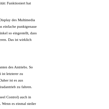
tät: Funktioniert hat
Display des Multimedia
das einfache punktgenaue
kel so eingestellt, dass
ren. Das ist wirklich
anten des Antriebs. So
st letzterer zu
aher ist es aus
radantrieb zu fahren.
heel Control) auch in
 Wenn es einmal steiler