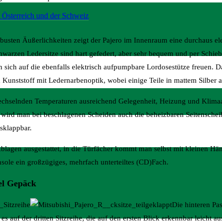
 Österreich und der Schweiz
obusten Äußerlichkeiten zeigt der Pajero im Innenraum eine durchaus e
hwarzen Ledersitze sind hart gefedert, aber sehr bequem und per Schiebe
 sich auf die ebenfalls elektrisch aufpumpbare Lordosestütze freuen. 
Kunststoff mit Ledernarbenoptik, wobei einige Teile in mattem Silber a
wechselnden Temperaturen ausreichend Gelegenheit, Heizung und Klima
r wird man bei beschlagenen Scheiden auch die beheizbaren Seitenschei
usklappbar.
Ablagen ausgestattet, in die Türfächer kommt man selbst mit kleinen Hä
nsole ein großzügiges, mehrfach unterteiltes (CD)Fach.
iel Gepäck
Die hinteren Pa
s auf der dritten Sitzreihe, die auf den ersten Blick erkennbar leicht aus