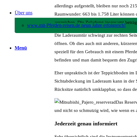
allerdings aufgestellt, bleiben nur noch 21
Über uns
Raumwunder: 663 bis 1.758 Liter können da
ausreichen. Die Zuladung insgesamt beträg
www.mit-Pferden-reisen.de neun Jahre erfolgreich!
Die Laderaumtür schwingt zur rechten Sei
öffnen. Ob dies auch mit anderen, kürzeren
Menü
speziell für den Gebrauch mit einem Pferd
befinden und man damit bequem den Zugrif
Eher unpraktisch ist der Teppichboden im L
Sichtabdeckung im Laderaum kann in der 
Rücksitze natürlich umklappbar, so dass de
Das Reserve
und nicht so schmutzig wird, wie wenn es 
Jederzeit genau informiert
Sehr übersichtlich sind die Instrumententa