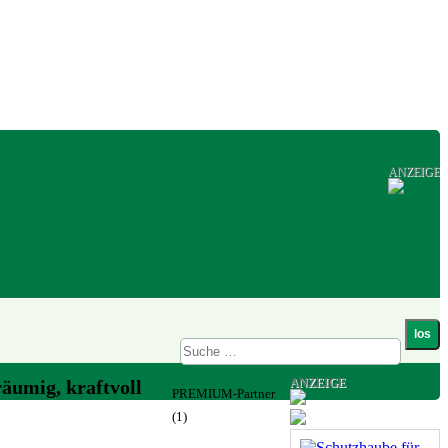
ANZEIGE
ANZEIGE
äumig, kraftvoll
PREMIUM-Partner
(1)