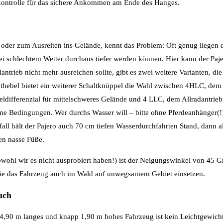
skontrolle für das sichere Ankommen am Ende des Hanges.
er oder zum Ausreiten ins Gelände, kennt das Problem: Oft genug liegen d
i schlechtem Wetter durchaus tiefer werden können. Hier kann der Paj
antrieb nicht mehr ausreichen sollte, gibt es zwei weitere Varianten, d
hebel bietet ein weiterer Schaltknüppel die Wahl zwischen 4HLC, dem 
ldifferenzial für mittelschweres Gelände und 4 LLC, dem Allradantrieb
eme Bedingungen. Wer durchs Wasser will – bitte ohne Pferdeanhänger(!
all hält der Pajero auch 70 cm tiefen Wasserdurchfahrten Stand, dann a
en nasse Füße.
wohl wir es nicht ausprobiert haben!) ist der Neigungswinkel von 45 Gra
 die das Fahrzeug auch im Wald auf unwegsamem Gebiet einsetzen.
uch
,90 m langes und knapp 1,90 m hohes Fahrzeug ist kein Leichtgewicht 