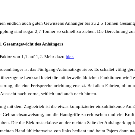
n
nen endlich auch guten Gewissens Anhänger bis zu 2,5 Tonnen Gesamt
upplung sind sogar 2,7 Tonner so schnell zu ziehen. Die Berechnung z
ul. Gesamtgewicht des Anhängers
 Faktor von 1,1 auf 1,2. Mehr dazu
hier.
rdeanhänger ist das Fünfgang-Automatikgetriebe. Es schaltet völlig ge
er überzogene Lenkrad bietet die mittlerweile üblichen Funktionen wie 
erung, die eine Freisprecheinrichtung ersetzt. Bei allen Fahrten, ob n
 Aussicht nach vorne, seitlich und auch nach hinten.
g mit dem Zugbetrieb ist die etwas komplizierter einzuklinkende An
ie Gebrauchsanweisung, um die Handgriffe zu erforschen und viel Kraft
ben. Die die Elektrosteckdose an der rechten Seite der Anhängerkupplu
 rechten Hand üblicherweise von links bedient und beim Pajero dann na