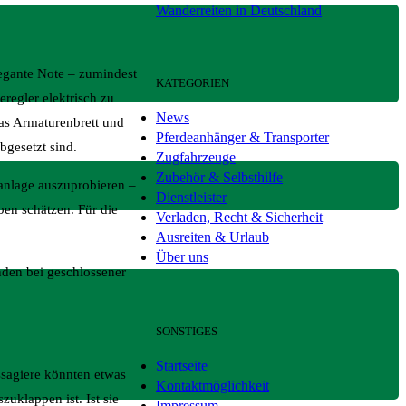
Wanderreiten in Deutschland
legante Note – zumindest
KATEGORIEN
regler elektrisch zu
News
Das Armaturenbrett und
Pferdeanhänger & Transporter
bgesetzt sind.
Zugfahrzeuge
Zubehör & Selbsthilfe
anlage auszuprobieren –
Dienstleister
ben schätzen. Für die
Verladen, Recht & Sicherheit
Ausreiten & Urlaub
Über uns
nden bei geschlossener
SONSTIGES
Startseite
ssagiere könnten etwas
Kontaktmöglichkeit
zuklappen ist. Ist sie
Impressum