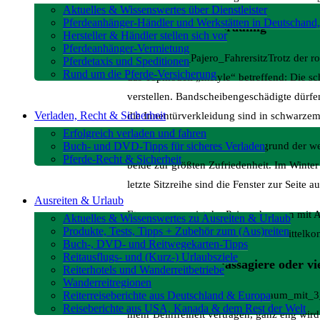
Aktuelles & Wissenswertes über Dienstleister
Pferdeanhänger-Händler und Werkstätten in Deutschand,
Bequem und großräumig
Hersteller & Händler stellen sich vor
Pferdeanhänger-Vermietung
Trotz der r
Pferdetaxis und Speditionen
Rund um die Pferde-Versicherung
das Topmodell „Instyle“ betreffend: Die sc
verstellen. Bandscheibengeschädigte dürfen
Verladen, Recht & Sicherheit
die Innentürverkleidung sind in schwarzem 
Erfolgreich verladen und fahren
Buch- und DVD-Tipps für sicheres Verladen
Im Testzeitraum hatten wir aufgrund der 
Pferde-Recht & Sicherheit
beide zur größten Zufriedenheit. Im Winte
letzte Sitzreihe sind die Fenster zur Seite a
Ausreiten & Urlaub
Etwas sparsam ist der Pajero dagegen mit 
Aktuelles & Wissenswertes zu Ausreiten & Urlaub
Produkte, Tests, Tipps + Zubehör zum (Aus)reiten
Tür kaum hinein. Dafür bietet die Mittelko
Buch-, DVD- und Reitwegekarten-Tipps
Reitausflugs- und (Kurz-) Urlaubsziele
Platz für sieben Passagiere oder v
Reiterhotels und Wanderreitbetriebe
Wanderreitregionen
Reiterreiseberichte aus Deutschland & Europa
Reiseberichte aus USA, Kanada & dem Rest der Welt
mehr Beinfreiheit vertragen, ganz eng wird e