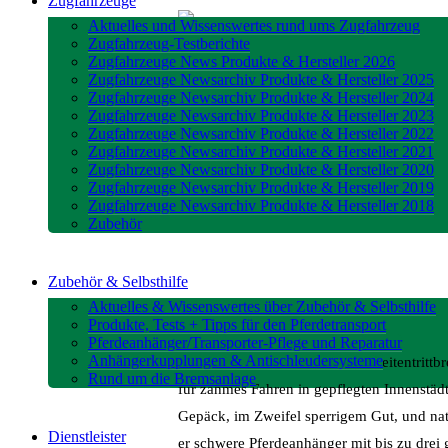
Zugfahrzeuge
Aktuelles und Wissenswertes rund ums Zugfahrzeug
Zugfahrzeug-Testberichte
Zugfahrzeuge News Produkte & Hersteller 2026
Zugfahrzeuge Newsarchiv Produkte & Hersteller 2025
Zugfahrzeuge Newsarchiv Produkte & Hersteller 2024
Zugfahrzeuge Newsarchiv Produkte & Hersteller 2023
Zugfahrzeuge Newsarchiv Produkte & Hersteller 2022
Zugfahrzeuge Newsarchiv Produkte & Hersteller 2021
Zugfahrzeuge Newsarchiv Produkte & Hersteller 2020
Zugfahrzeuge Newsarchiv Produkte & Hersteller 2019
Zugfahrzeuge Newsarchiv Produkte & Hersteller 2018
Zubehör
Zubehör & Selbsthilfe
Aktuelles & Wissenswertes über Zubehör & Selbsthilfe
Produkte, Tests + Tipps für den Pferdetransport
Pferdeanhänger/Transporter-Pflege und Reparatur
Anhängerkupplungen & Antischleudersysteme
Besteigen der matt glänzenden Seitentrittbr
Rund um die Bremsanlage
für zahmes Fahren in gepflegten Innenstäd
Gepäck, im Zweifel sperrigem Gut, und na
Dienstleister
er schwere Pferdeanhänger mit bis zu drei