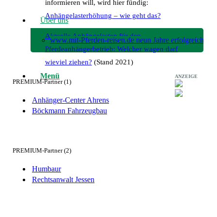
informieren will, wird hier fündig:
Anhängelasterhöhung – wie geht das?
Über uns
Aktuelle Anhängelasten für den
www.mit-Pferden-reisen.de neun Jahre erfolgreich!
Pferdeanhängerbetrieb: Welcher wagen darf
wieviel ziehen?
(Stand 2021)
Menü
ANZEIGE
PREMIUM-Partner (1)
Anhänger-Center Ahrens
Böckmann Fahrzeugbau
PREMIUM-Partner (2)
Humbaur
Rechtsanwalt Jessen