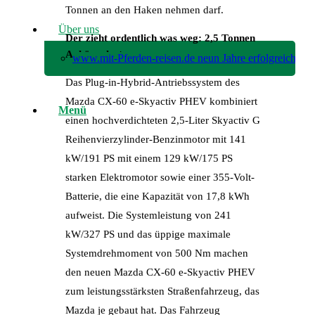
Tonnen an den Haken nehmen darf.
Über uns
Der zieht ordentlich was weg: 2,5 Tonnen
Anhängelast
www.mit-Pferden-reisen.de neun Jahre erfolgreich!
Das Plug-in-Hybrid-Antriebssystem des
Mazda CX-60 e-Skyactiv PHEV kombiniert
Menü
einen hochverdichteten 2,5-Liter Skyactiv G
Reihenvierzylinder-Benzinmotor mit 141
kW/191 PS mit einem 129 kW/175 PS
starken Elektromotor sowie einer 355-Volt-
Batterie, die eine Kapazität von 17,8 kWh
aufweist. Die Systemleistung von 241
kW/327 PS und das üppige maximale
Systemdrehmoment von 500 Nm machen
den neuen Mazda CX-60 e-Skyactiv PHEV
zum leistungsstärksten Straßenfahrzeug, das
Mazda je gebaut hat. Das Fahrzeug