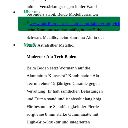
mittels Verstärkungsstegen in der Wand
Über uns
besonders stabil. Beide Modellvarianten
sind mit einem Polyester-Dach ausgestattet,
www.mit-Pferden-reisen.de neun Jahre erfolgreich!
beim Sanremo standardmäßig in der Farbe
Schwarz Metallic, beim Sanremo Alu in der
Menü
Farbe Astralsilber Metallic.
Moderner Alu-Tech-Boden
Beim Boden setzt Wörmann auf die
Aluminium-Kunststoff-Kombination Alu-
Tec mit einer 15-jährigen Garantie gegen
Verrottung. Er hält sämtlichen Belastungen
und Tritten stand und ist absolut langlebig.
Für besondere Standfestigkeit der Pferde
sorgt eine 8 mm starke Gummimatte mit
High-Grip-Struktur und integrierten