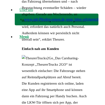
das Fahrzeug übernehmen und – nach
Begutachtung eventueller Schäden – wieder
Über uns
abgeben. Gerade am Wochenende, an
www.mit-Pferden-reisen.de neun Jahre erfolgreich!
denen das Fahrzeug üblicherweise gemietet
wird, erfordert das natürlich auch Personal.
Außerdem können wir persönlich nicht
Menü
überall sein“, erklärt Theurer.
Einfach nah am Kunden
Das Carsharing-
Konzept „TheurerTrucks 2GO“ ist
wesentlich einfacher: Die Fahrzeuge stehen
auf Reitstallparkplätzen auf Abruf bereit.
Die Kunden registrieren sich online, laden
eine App auf ihr Smartphone und können
dann ein Fahrzeug per Handy buchen. Auch
die LKW-Tür öffnen sich per App, der