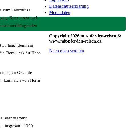
Datenschutzerklärung
is zum Talschluss
Mediadaten
gel). Kurz essen und
en zusammenhängenden
Copyright 2026 mit-pferden-reisen &
www.mit-pferden-reisen.de
t zu lang, denn am
Nach oben scrollen
ie Tiere“, erklärt Hans
m felsigen Gelände
t, kann sich von Herrn
i vier bis zehn
den insgesamt 1390