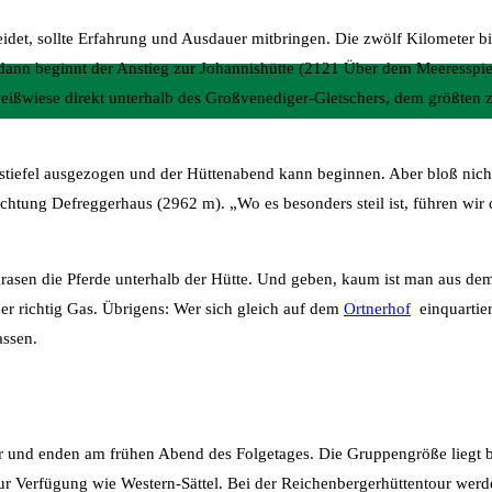
eidet, sollte Erfahrung und Ausdauer mitbringen. Die zwölf Kilometer b
dann beginnt der Anstieg zur Johannishütte (2121 Über dem Meeresspie
weißwiese direkt unterhalb des Großvenediger-Gletschers, dem größt
stiefel ausgezogen und der Hüttenabend kann beginnen. Aber bloß nich
htung Defreggerhaus (2962 m). „Wo es besonders steil ist, führen wir d
rasen die Pferde unterhalb der Hütte. Und geben, kaum ist man aus de
r richtig Gas. Übrigens: Wer sich gleich auf dem
Ortnerhof
einquartier
assen.
 und enden am frühen Abend des Folgetages. Die Gruppengröße liegt be
zur Verfügung wie Western-Sättel. Bei der Reichenbergerhüttentour wer