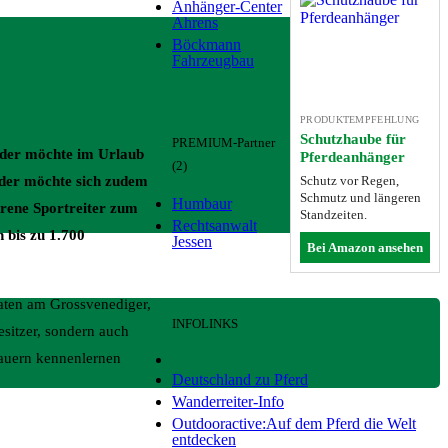
Anhänger-Center
Ahrens
Böckmann
Fahrzeugbau
PRODUKTEMPFEHLUNG
Schutzhaube für
PREMIUM-Partner
 der möchte im Urlaub
Pferdeanhänger
(2)
Schutz vor Regen,
 der möchte sich zudem
Schmutz und längeren
Humbaur
rene Sportreiter zum
Standzeiten.
Rechtsanwalt
 bis zu 1.700
Jessen
Bei Amazon ansehen
raten am Grossvenediger,
INFOLINKS
esitzer, sondern auch
Tauern kennenlernen
Deutschland zu Pferd
Wanderreiter-Info
Outdooractive:Auf dem Pferd die Welt
entdecken