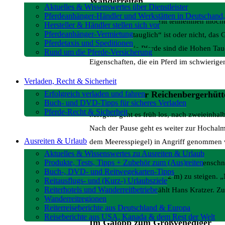
Wanderreiten
Aktuelles & Wissenswertes über Dienstleister
Pferdeanhänger-Händler und Werkstätten in Deutschand,
Wer an einem Wanderritt teilnehmen möchte, 
Hersteller & Händler stellen sich vor
Pferdeanhänger-Vermietung
„Hochgebirgstauglich“ ist oder nicht, das G
Pferdetaxis und Speditionen
können. Für die Pferde sind die Hohen Tau
Rund um die Pferde-Versicherung
Eigenschaften, die ein Pferd im schwierig
Verladen, Recht & Sicherheit
Erfolgreich verladen und fahren
Wanderritt zur Reichenbergerhütt
Buch- und DVD-Tipps für sicheres Verladen
Pferde-Recht & Sicherheit
Morgens geht es früh los, nach zweieinhalb
Nach der Pause geht es weiter zur Hochalm
Ausreiten & Urlaub
dem Meeresspiegel) in Angriff genommen 
Aktuelles & Wissenswertes zu Ausreiten & Urlaub
Produkte, Tests, Tipps + Zubehör zum (Aus)reiten
Wirt Hansl serviert oben seinen Hüttensch
Buch-, DVD- und Reitwegekarten-Tipps
auf die Gösleswand (2912 m) zu steigen. „
Reitausflugs- und (Kurz-) Urlaubsziele
Reiterhotels und Wanderreitbetriebe
Lasörlinggruppe“, erzählt Hans Kratzer. Z
Wanderreitregionen
Reiterreiseberichte aus Deutschland & Europa
Reiseberichte aus USA, Kanada & dem Rest der Welt
Im Galopp zum Großvenediger