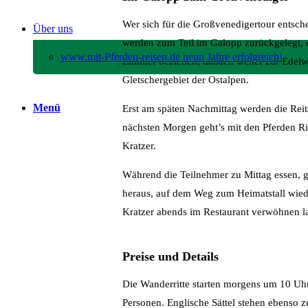
Wer sich für die Großvenedigertour entsch
Über uns
werden zum Teil im Galopp zurückgelegt, 
www.mit-Pferden-reisen.de neun Jahre erfolgreich!
Zimmer beziehen, danach weiter zur Edel
Gletschergebiet der Ostalpen.
Menü
Erst am späten Nachmittag werden die Reit
nächsten Morgen geht’s mit den Pferden Ric
Kratzer.
Während die Teilnehmer zu Mittag essen, g
heraus, auf dem Weg zum Heimatstall wiede
Kratzer abends im Restaurant verwöhnen l
Preise und Details
Die Wanderritte starten morgens um 10 Uhr
Personen. Englische Sättel stehen ebenso 