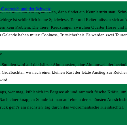
 Österreich und der Schweiz
der sollte am Vortag anreisen, dann findet ein Kennlernritt statt. Schnel
ebirge ist schließlich keine Spielwiese, Tier und Reiter müssen sich auf
ern kein Problem. Die Tiere, Kreuzungen zwischen Quarter Horse und H
en Gelände haben muss: Coolness, Trittsicherheit. Es werden zwei Toure
e
 Stunden wird auf der Islitzer Alm pausiert, eine Alm unweit der beein
 Großbachtal, wo nach einer kleinen Rast der letzte Anstieg zur Reiche
wird.
naps, wer mag, kühlt sich im Bergsee ab und sammelt frische Kräfte, 
Nach einer knappen Stunde ist man auf einem der schönsten Aussichtsb
urück geht’s am nächsten Tag durch das wildromantische Kleinbachtal.