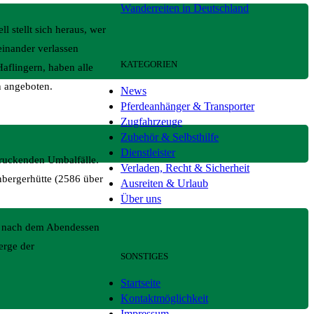
Wanderreiten in Deutschland
l stellt sich heraus, wer
einander verlassen
KATEGORIEN
aflingern, haben alle
n angeboten.
News
Pferdeanhänger & Transporter
Zugfahrzeuge
Zubehör & Selbsthilfe
Dienstleister
druckenden Umbalfälle.
Verladen, Recht & Sicherheit
nbergerhütte (2586 über
Ausreiten & Urlaub
Über uns
um nach dem Abendessen
erge der
SONSTIGES
Startseite
Kontaktmöglichkeit
Impressum