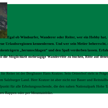
Egal ob Windsurfer, Wanderer oder Reiter, wer ein Hobby hat,
eue Urlaubsregionen kennenlernen. Und wer sein Metier beherrscht,
enkenträgern „herumschlagen“ und den Spaß verderben lassen. Erfah
ol die Möglichkeit mehrtägige Wanderritte zu buchen, Ritte auf denen
ür Reiter ist der Bergbauer Hans Kratzer. Sein Ortnerhof steht in Präg
m Salzburger Land. Herr Kratzer ist aber nicht nur Bauer und Reitstallb
reffpunkt für alle Erholungssuchende, die den nahen Nationalpark Hohe 
ters Rappen oder per Mountainbike.