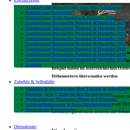
Zugfahrzeuge
Aktuelles und Wissenswertes rund ums Zugfahrzeug
Zugfahrzeug-Testberichte
Zugfahrzeuge News Produkte & Hersteller 2026
Zugfahrzeuge Newsarchiv Produkte & Hersteller 2025
Zugfahrzeuge Newsarchiv Produkte & Hersteller 2024
Zugfahrzeuge Newsarchiv Produkte & Hersteller 2023
Zugfahrzeuge Newsarchiv Produkte & Hersteller 2022
Zugfahrzeuge Newsarchiv Produkte & Hersteller 2021
Zugfahrzeuge Newsarchiv Produkte & Hersteller 2020
meistens etwas Besonderes erleben und n
Zugfahrzeuge Newsarchiv Produkte & Hersteller 2019
Zugfahrzeuge Newsarchiv Produkte & Hersteller 2018
nicht mit Anfängern oder nörgligen Bed
Zubehör
Beispiel haben im österreichischen Osttir
Höhenmetern überwunden werden.
Zubehör & Selbsthilfe
Anbieter des Hochgebirgsabenteuerurlaubs f
Aktuelles & Wissenswertes über Zubehör & Selbsthilfe
Produkte, Tests + Tipps für den Pferdetransport
einem Osttiroler Dorf unweit der Grenze zu
Pferdeanhänger/Transporter-Pflege und Reparatur
Hotelier. Sein Drei-Sterne-Hotel ist ein T
Anhängerkupplungen & Antischleudersysteme
Rund um die Bremsanlage
möchten, egal ob hoch zu Ross, auf Schus
Dienstleister