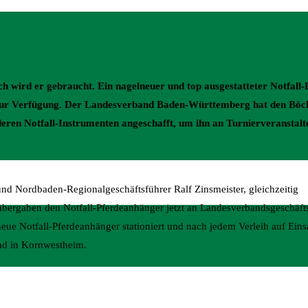
ch wird er gebraucht. Ein nagelneuer und top ausgestatteter Notfall
d zur Verfügung. Der Landesverband Baden-Württemberg hat den B
deren Notfall-Instrumenten angeschafft, um ihn an Turnierveranstal
d Nordbaden-Regionalgeschäftsführer Ralf Zinsmeister, gleichzeitig
ergaben den Notfall-Pferdeanhänger jetzt an Landesverbandsgeschäftsf
eue Notfall-Pferdeanhänger stationiert und nach jedem Verleih auf Einsat
nd in Kornwestheim.