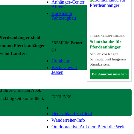
Anhänger-Center
Ahrens
Böckmann
Fahrzeugbau
PRODUKTEMPFEHLUNG
-Pferdeanhänger steht
Schutzhaube für
PREMIUM-Partner
öckmann Pferdeanhänger
Pferdeanhänger
(2)
ter im Land zu
Schutz vor Regen,
Schmutz und längeren
Humbaur
Standzeiten.
Rechtsanwalt
Jessen
Bei Amazon ansehen
ührer Christian Abel.
INFOLINKS
zfähigkeit kontrolliert.
Deutschland zu Pferd
Wanderreiter-Info
Outdooractive:Auf dem Pferd die Welt