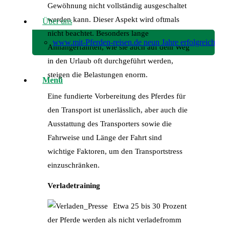
Gewöhnung nicht vollständig ausgeschaltet
werden kann. Dieser Aspekt wird oftmals
Über uns
nicht beachtet. Besonders lange
www.mit-Pferden-reisen.de neun Jahre erfolgreich!
Anhängerfahrten, wie sie auch auf dem Weg
in den Urlaub oft durchgeführt werden,
steigen die Belastungen enorm.
Menü
Eine fundierte Vorbereitung des Pferdes für
den Transport ist unerlässlich, aber auch die
Ausstattung des Transporters sowie die
Fahrweise und Länge der Fahrt sind
wichtige Faktoren, um den Transportstress
einzuschränken.
Verladetraining
Etwa 25 bis 30 Prozent
der Pferde werden als nicht verladefromm