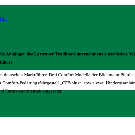
die Anhänger des Lastruper Traditionsunternehmens entschieden. We
führer.
em deutschen Marktführer. Drei Comfort Modelle der Böckmann Pferdean
Comfort-Federungsfahrgestell „CFF-plus“, sowie zwei Hindernisanhän
d Turniersportbetrieb eingesetzt.