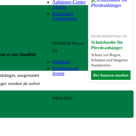
Anhänger-Center
Ahrens
Böckmann
Fahrzeugbau
PRODUKTEMPFEHLUNG
Schutzhaube für
PREMIUM-Partner
Pferdeanhänger
(2)
nn es um Qualität
Schutz vor Regen,
Schmutz und längeren
Humbaur
Standzeiten.
Rechtsanwalt
Jessen
Bei Amazon ansehen
hänger, ausgestattet
ger werden ab sofort
INFOLINKS