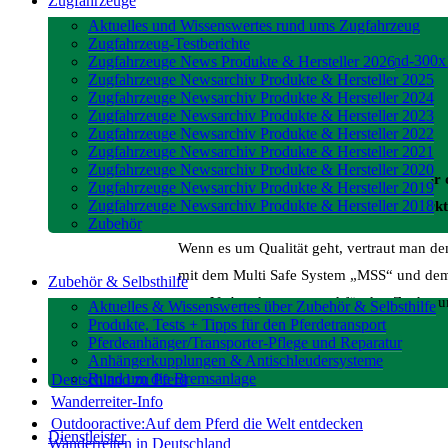
Zugfahrzeuge
Aktuelles und Wissenswertes rund ums Zugfahrzeug
Zugfahrzeug-Testberichte
Zugfahrzeuge News Produkte & Hersteller 2026
Zugfahrzeuge Newsarchiv Produkte & Hersteller 2025
Zugfahrzeuge Newsarchiv Produkte & Hersteller 2024
Zugfahrzeuge Newsarchiv Produkte & Hersteller 2023
Zugfahrzeuge Newsarchiv Produkte & Hersteller 2022
Zugfahrzeuge Newsarchiv Produkte & Hersteller 2021
Zugfahrzeuge Newsarchiv Produkte & Hersteller 2020
Der Hannoveraner Verband hat sich für 
Zugfahrzeuge Newsarchiv Produkte & Hersteller 2019
Zugfahrzeuge Newsarchiv Produkte & Hersteller 2018
geht, vertraut man dem deutschen Markt
Zubehör
Wenn es um Qualität geht, vertraut man d
mit dem Multi Safe System „MSS“ und dem 
Zubehör & Selbsthilfe
vom Verband genutzt und für den Zucht- un
Aktuelles & Wissenswertes über Zubehör & Selbsthilfe
Produkte, Tests + Tipps für den Pferdetransport
Pferdeanhänger/Transporter-Pflege und Reparatur
Anhängerkupplungen & Antischleudersysteme
Rund um die Bremsanlage
Deutschland zu Pferd
Wanderreiter-Info
Outdooractive:Auf dem Pferd die Welt entdecken
Dienstleister
Wanderreiten in Deutschland