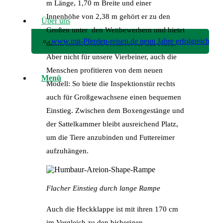
m Länge, 1,70 m Breite und einer
Innenhöhe von 2,38 m gehört er zu den
Über uns
Großen unter den Wettbewerbern und bietet
www.mit-Pferden-reisen.de neun Jahre erfolgreich!
damit einen hohen Komfort für das Pferd.
Aber nicht für unsere Vierbeiner, auch die
Menschen profitieren von dem neuen
Menü
Modell: So biete die Inspektionstür rechts
auch für Großgewachsene einen bequemen
Einstieg. Zwischen dem Boxengestänge und
der Sattelkammer bleibt ausreichend Platz,
um die Tiere anzubinden und Futtereimer
aufzuhängen.
Flacher Einstieg durch lange Rampe
Auch die Heckklappe ist mit ihren 170 cm
im Vergleich zu den bisherigen