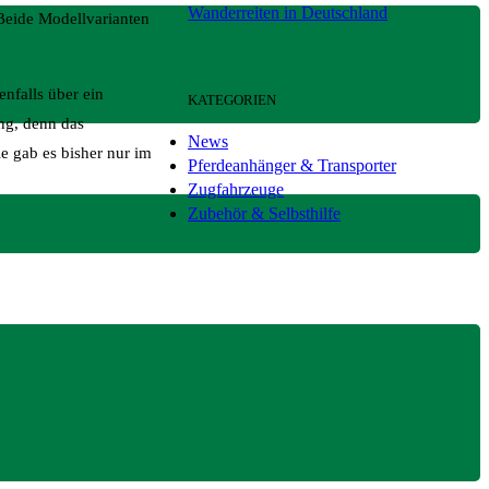
Wanderreiten in Deutschland
 Beide Modellvarianten
nfalls über ein
KATEGORIEN
ng, denn das
News
e gab es bisher nur im
Pferdeanhänger & Transporter
Zugfahrzeuge
Zubehör & Selbsthilfe