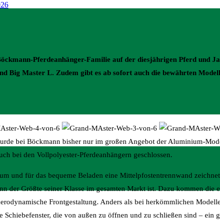
öckmann-Pferdeanhänger-Familie auf der diesjährigen Pferd und Ja
nd Big Master L. Zudem gibt es ab sofort auch die bewährten Mode
urde bei Böckmann bisher nur im großen Angebot der Aluminium-Model
auch bei den Vollpolyester-Pferdeanhängern geschlossen.
raum und für das bequeme Beladen eine Mittelpfostentrennwand zeichnet
n der Größte seiner Klasse im gesamten Markt ist. Dazu kommen die e
aerodynamische Frontgestaltung. Anders als bei herkömmlichen Modellen
e Schiebefenster, die von außen zu öffnen und zu schließen sind – ein g