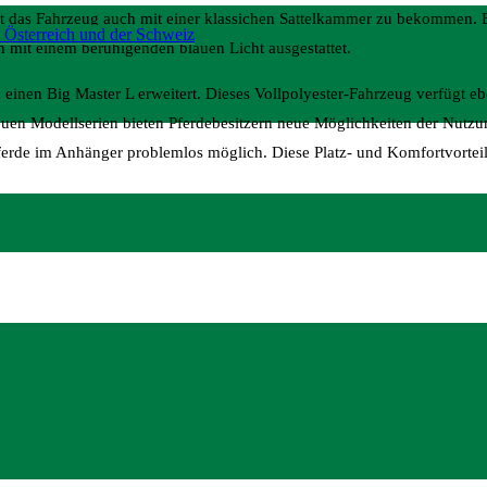
 ist das Fahrzeug auch mit einer klassichen Sattelkammer zu bekommen.
 Österreich und der Schweiz
 mit einem beruhigenden blauen Licht ausgestattet.
einen Big Master L erweitert. Dieses Vollpolyester-Fahrzeug verfügt ebe
uen Modellserien bieten Pferdebesitzern neue Möglichkeiten der Nutzu
ferde im Anhänger problemlos möglich. Diese Platz- und Komfortvorteil