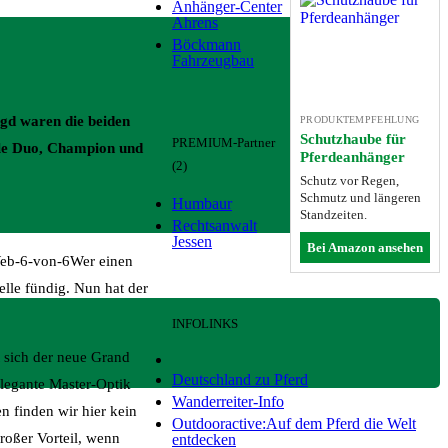
Anhänger-Center
Ahrens
Böckmann
Fahrzeugbau
gd waren die beiden
PRODUKTEMPFEHLUNG
Schutzhaube für
PREMIUM-Partner
lle Duo, Champion und
Pferdeanhänger
(2)
Schutz vor Regen,
Schmutz und längeren
Humbaur
Standzeiten.
Rechtsanwalt
Jessen
Bei Amazon ansehen
Wer einen
le fündig. Nun hat der
INFOLINKS
 sich der neue Grand
Deutschland zu Pferd
legante Master-Optik
Wanderreiter-Info
 finden wir hier kein
Outdooractive:Auf dem Pferd die Welt
roßer Vorteil, wenn
entdecken