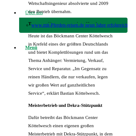
Wirtschaftsingenieur absolvierte und 2009
den Betrieb übernahm.
Über uns
Transportlösungen aus einer Hand
www.mit-Pferden-reisen.de neun Jahre erfolgreich!
Heute ist das Böckmann Center Köttelwesch
in Krefeld eines der größten Deutschlands
Menü
und bietet Komplettlösungen rund um das
Thema Anhänger: Vermietung, Verkauf,
Service und Reparatur. „Im Gegensatz zu
reinen Händlern, die nur verkaufen, legen
wir großen Wert auf ganzheitlichen
Service“, erklärt Bastian Köttelwesch.
Meisterbetrieb und Dekra-Stützpunkt
Dafür betreibt das Böckmann Center
Köttelwesch einen eigenen großen
Meisterbetrieb mit Dekra-Stützpunkt, in dem