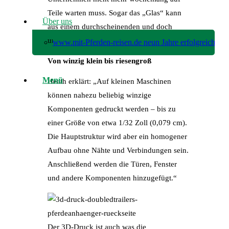
Teile warten muss. Sogar das „Glas“ kann
Über uns
aus einem durchscheinenden und doch
unzerbrechlichen Material gedruckt werden.
www.mit-Pferden-reisen.de neun Jahre erfolgreich!
Von winzig klein bis riesengroß
Menü
Heath erklärt: „Auf kleinen Maschinen
können nahezu beliebig winzige
Komponenten gedruckt werden – bis zu
einer Größe von etwa 1/32 Zoll (0,079 cm).
Die Hauptstruktur wird aber ein homogener
Aufbau ohne Nähte und Verbindungen sein.
Anschließend werden die Türen, Fenster
und andere Komponenten hinzugefügt.“
Der 3D-Druck ist auch was die