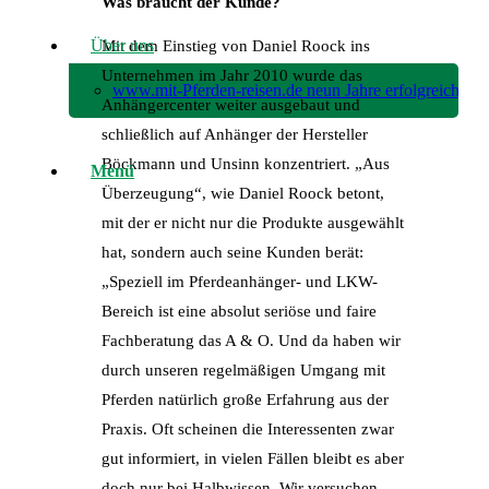
Was braucht der Kunde?
Über uns
Mit dem Einstieg von Daniel Roock ins
Unternehmen im Jahr 2010 wurde das
www.mit-Pferden-reisen.de neun Jahre erfolgreich!
Anhängercenter weiter ausgebaut und
schließlich auf Anhänger der Hersteller
Böckmann und Unsinn konzentriert. „Aus
Menü
Überzeugung“, wie Daniel Roock betont,
mit der er nicht nur die Produkte ausgewählt
hat, sondern auch seine Kunden berät:
„Speziell im Pferdeanhänger- und LKW-
Bereich ist eine absolut seriöse und faire
Fachberatung das A & O. Und da haben wir
durch unseren regelmäßigen Umgang mit
Pferden natürlich große Erfahrung aus der
Praxis. Oft scheinen die Interessenten zwar
gut informiert, in vielen Fällen bleibt es aber
doch nur bei Halbwissen. Wir versuchen